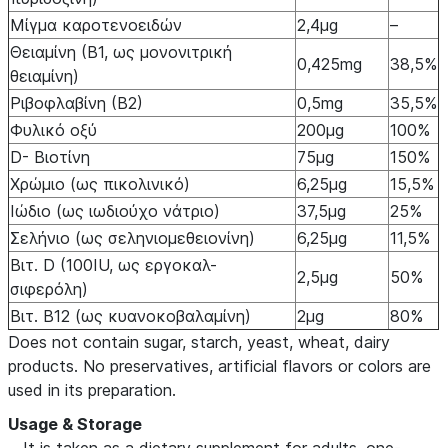
Μίγμα καροτενοειδών
2,4μg
–
Θειαμίνη (Β1, ως μονονιτρική
0,425mg
38,5%
θειαμίνη)
Ριβοφλαβίνη (Β2)
0,5mg
35,5%
Φυλικό οξύ
200μg
100%
D- Βιοτίνη
75μg
150%
Χρώμιο (ως πικολινικό)
6,25μg
15,5%
Ιώδιο (ως ιωδιούχο νάτριο)
37,5μg
25%
Σελήνιο (ως σεληνιομεθειονίνη)
6,25μg
11,5%
Βιτ. D (100IU, ως εργοκαλ-
2,5μg
50%
σιφερόλη)
Βιτ. Β12 (ως κυανοκοβαλαμίνη)
2μg
80%
Does not contain sugar, starch, yeast, wheat, dairy
products. No preservatives, artificial flavors or colors are
used in its preparation.
Usage & Storage