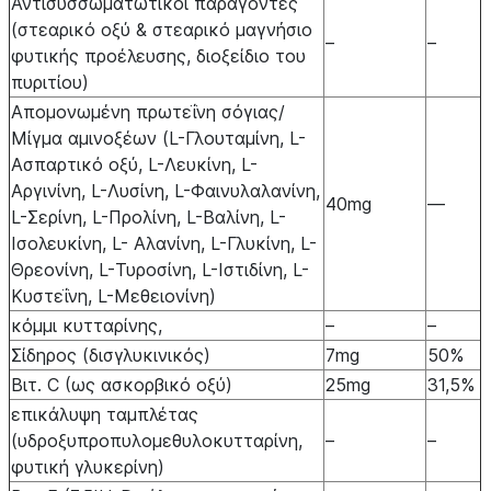
Αντισυσσωματωτικοί παράγοντες
(στεαρικό οξύ & στεαρικό μαγνήσιο
–
–
φυτικής προέλευσης, διοξείδιο του
πυριτίου)
Απομονωμένη πρωτεΐνη σόγιας/
Μίγμα αμινοξέων (L-Γλουταμίνη, L-
Ασπαρτικό οξύ, L-Λευκίνη, L-
Αργινίνη, L-Λυσίνη, L-Φαινυλαλανίνη,
40mg
—
L-Σερίνη, L-Προλίνη, L-Βαλίνη, L-
Ισολευκίνη, L- Αλανίνη, L-Γλυκίνη, L-
Θρεονίνη, L-Τυροσίνη, L-Ιστιδίνη, L-
Κυστεΐνη, L-Μεθειονίνη)
κόμμι κυτταρίνης,
–
–
Σίδηρος (δισγλυκινικός)
7mg
50%
Βιτ. C (ως ασκορβικό οξύ)
25mg
31,5%
επικάλυψη ταμπλέτας
(υδροξυπροπυλομεθυλοκυτταρίνη,
–
–
φυτική γλυκερίνη)