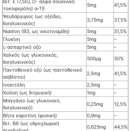
Βιτ. Ε (7,5IU, D- άλφα σουκινική
5mg
41,5%
τοκοφερόλη) α-ΤΕ
Ψευδάργυρος (ως οξείδιο,
3,75mg
37,5%
δισγλυκινικός)
Νιασίνη (Β3, ως νικοτιναμίδη)
5mg
31,5%
Γλυκίνη
5mg
–
L-ασπαρτικό οξύ
5mg
–
Χαλκός (ως γλυκονικός,
500μg
50%
δισγλυκινικός)
Παντοθενικό οξύ (ως παντοθενικό
2,5mg
41,5%
ασβέστιο)
Ινοσιτόλη
2,5mg
–
Χολίνη (ως διτρυγική)
1mg
–
Μαγγάνιο (ως γλυκονικό,
0,25mg
12,5%
δισγλυκινικό)
Βήτα καροτίνη (φυσική)
0,9mg
–
Βιτ. Β6 (ως υδροχλωρική
0,625mg
44,5%
πυριδοξίνη)