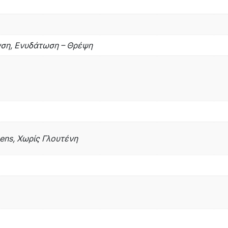
νση, Ενυδάτωση – Θρέψη
bens, Χωρίς Γλουτένη