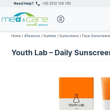
Need Help?
+30 2312 134 130
Home
/
4Seasons
/
Summer
/
Sunscreens
/
Face Sunscreen
Youth Lab – Daily Sunscre