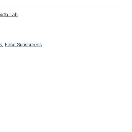
outh Lab
s
,
Face Sunscreens