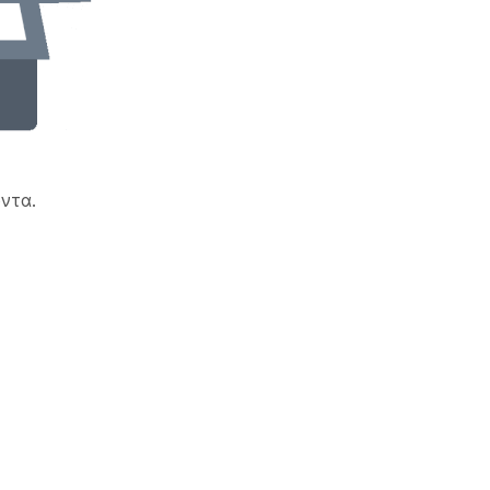
!
ντα.