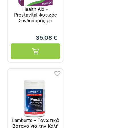
Health Aid –
Prostavital Φυτικός
Συνδυασμός με
Βιταμίνες, Μέταλλα
και Αμινοξέα για τον
35.08
€
Προστάτη 90 καψ.
Lamberts – Τονωτικά
Βότανα για την Καλή