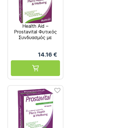
Health Aid –
Prostavital Φυτικός
Συνδυασμός με
Βιταμίνες, Μέταλλα
και Αμινοξέα για τον
14.16
€
Προστάτη 30 καψ.