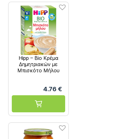
Hipp – Bio Κρέμα
Δημητριακών με
Μπισκότο Μήλου
Από τον 6ο Μήνα
250gr
4.76
€