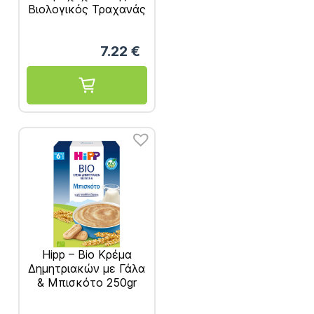
Βιολογικός Τραχανάς
με Λαχανικά
Νηστίσιμος 6Μ+
7.22
€
2x165g
Hipp – Bio Kρέμα
Δημητριακών με Γάλα
& Μπισκότο 250gr