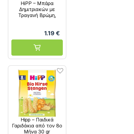
HiPP – Μπάρα
Δημιτριακών με
Τραγανή Βρώμη,
Μήλο και Ροδάκινο
20γρ
1.19
€
Hipp – Παιδικά
Γαριδάκια από τον 8ο
Μήνα 30 gr