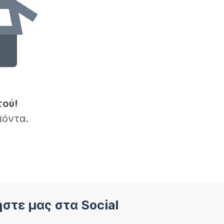
τού!
ϊόντα.
στε μας στα Social