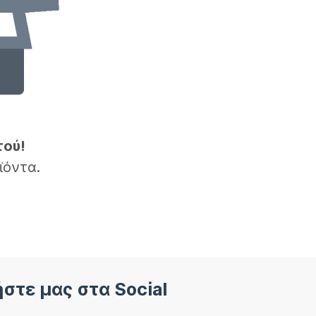
τού!
ϊόντα.
στε μας στα Social