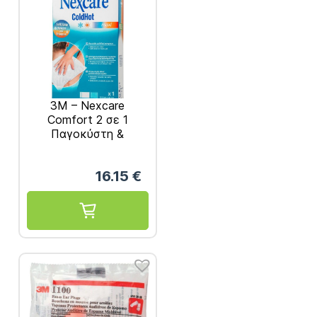
3M – Nexcare
Comfort 2 σε 1
Παγοκύστη &
Θερμοφόρα
Πολλαπλών Χρήσεων
16.15
€
για Φυσική
Ανακούφιση από τον
Πόνο 19.5cm x 30cm
1τμχ