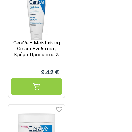
CeraVe – Moisturising
Cream Ενυδατική
Κρέμα Προσώπου &
Σώματος 177ml
9.42
€