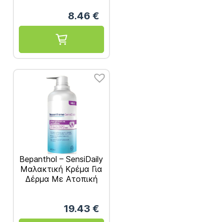
8.46
€
Bepanthol – SensiDaily
Μαλακτική Κρέμα Για
Δέρμα Με Ατοπική
Προδιάθεση 400ml
19.43
€