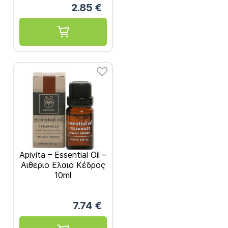
2.85
€
Apivita – Essential Oil –
Αιθεριο Ελαιο Κέδρος
10ml
7.74
€