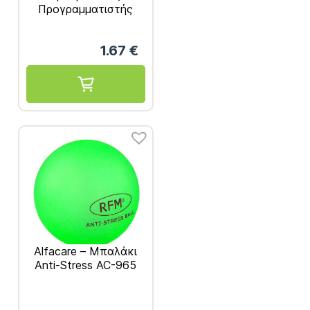
Προγραμματιστής
Χαπιών Μικρός AC-
660A
1.67
€
Alfacare – Μπαλάκι
Anti-Stress AC-965