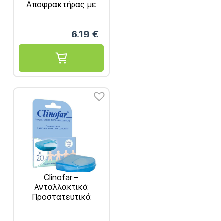
Αποφρακτήρας με
Ειδικό Εύκαμπτο
Άκρο και Δώρο 5
6.19
€
Προστατευτικά
Φίλτρα
Clinofar –
Ανταλλακτικά
Προστατευτικά
Φίλτρα 20 τμχ