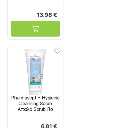
Αναζωογονητικό
Scrub Σώματος με
13.98
€
Εκχύλισμα Πράσινου
Τσαγιού 150ml
Pharmasept – Hygienic
Cleansing Scrub
Απαλό Scrub Για
Πρόσωπο και Σώμα
200ml
6.81
€