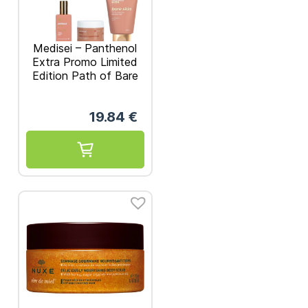
Medisei – Panthenol
Extra Promo Limited
Edition Path of Bare
Beauty: Star Light
Bath Confetti 1τμχ &
19.84
€
3in1 Cleanser
Καθαριστικό 200mL &
Superfood Κρέμα
Σώματος 100mL &
Γυναικείο Άρωμα
50mL