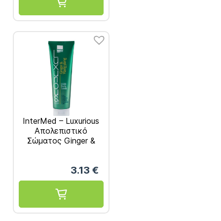
InterMed – Luxurious
Απολεπιστικό
Σώματος Ginger &
Ylang Ylang 280ml
3.13
€