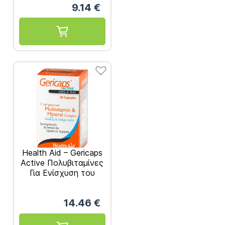
9.14
€
Health Aid – Gericaps
Active Πολυβιταμίνες
Για Ενίσχυση του
Ανοσοποιητικού
30τμχ
14.46
€