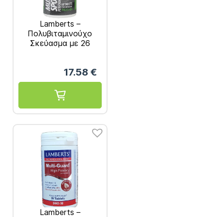
Lamberts –
Πολυβιταμινούχο
Σκεύασμα με 26
Βιταμίνες και
Ανόργανα Συστατικά
17.58
€
για Αθλητές – 60tabs
Lamberts –