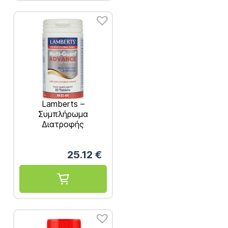
Lamberts –
Συμπλήρωμα
Διατροφής
Πολυβιταμίνη με
Λουτεΐνη και
25.12
€
Εκχυλίσματα
Βοτάνων 60 tabs