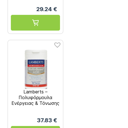
tabs
29.24
€
Lamberts –
Πολυφόρμουλα
Ενέργειας & Τόνωσης
με Rhodiola Korean
Ginseng Q10 &
37.83
€
Ταυρίνη – 120tabs