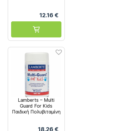
12.16
€
Lamberts – Multi
Guard For Kids
Παιδική Πολυβιταμίνη
για 4-14 Ετών
100tabs
18.26
€