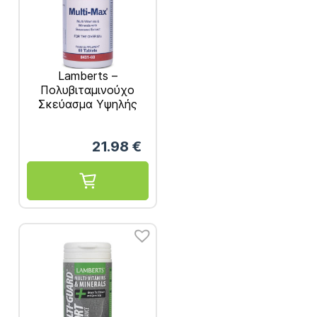
Lamberts –
Πολυβιταμινούχο
Σκεύασμα Yψηλής
Περιεκτικότητας
Συνίσταται για Άτομα
21.98
€
άνω των 50 Ετών 60
tabs