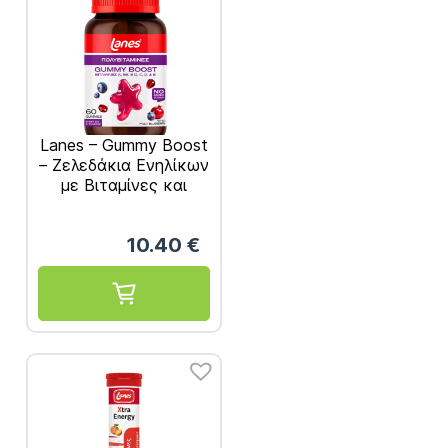
Lanes – Gummy Boost
– Ζελεδάκια Ενηλίκων
με Βιταμίνες και
Μέταλλα για
Ενέργεια & Τόνωση
10.40
€
60τμχ