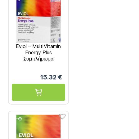
Eviol – MultiVitamin
Energy Plus
Συμπλήρωμα
Διατροφής για την
Παραγωγή και
15.32
€
Απελευθέρωση
Ενέργειας στον
Οργανισμό 30 caps