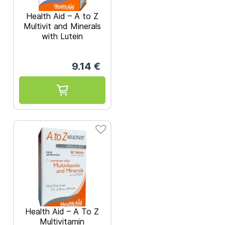
Health Aid – A to Z
Multivit and Minerals
with Lutein
Πολυβιταμίνες
30vegan tabs
9.14
€
Health Aid – A To Z
Multivitamin