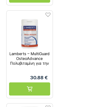
Lamberts – MultiGuard
OsteoAdvance
Πολυβιταμίνη για την
Καλή Υγεία των
Οστών για Ηλικίες
30.88
€
50+ Χρονών 120tabs