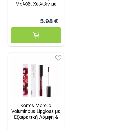
Μολύβι Χειλιών με
Έλαιο από Βαμβάκι
03 Κόκκινο – 1.2g
5.98
€
Korres Morello
Voluminous Lipgloss με
Εξαιρετική Λάμψη &
Γεμάτο Χρώμα Bloody
Cherry No58 – 4ml