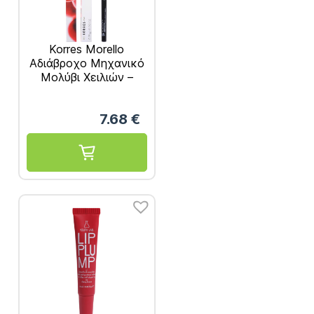
Korres Μorello
Αδιάβροχο Μηχανικό
Μολύβι Χειλιών –
No02 Σαγηνευτικό
Κόκκινο – 0.35g
7.68
€