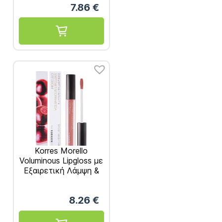
7.86
€
Korres Morello
Voluminous Lipgloss με
Εξαιρετική Λάμψη &
Γεμάτο Χρώμα No04
Honey Nude 4ml
8.26
€