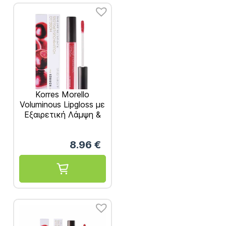
Korres Morello
Voluminous Lipgloss με
Εξαιρετική Λάμψη &
Γεμάτο Χρώμα No19
Watermelon 4ml
8.96
€