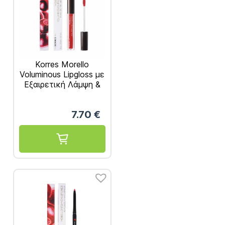
Korres Morello
Voluminous Lipgloss με
Εξαιρετική Λάμψη &
Γεμάτο Χρώμα Real
Red No54 – 4ml
7.70
€