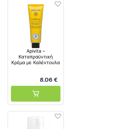
Apivita –
Καταπραϋντική
Κρέμα με Καλέντουλα
50ml
8.06
€