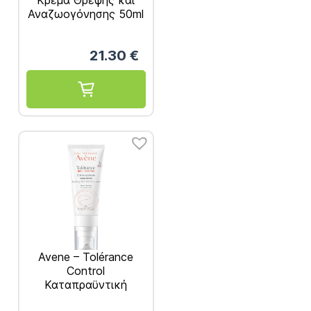
Κρέμα Θρέψης και
Αναζωογόνησης 50ml
21.30
€
Avene – Tolérance
Control
Καταπραϋντική
Κρέμα