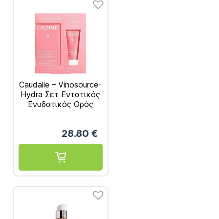
Caudalie – Vinosource-
Hydra Σετ Εντατικός
Ενυδατικός Ορός
Προσώπου 30ml &
Δώρο Caudalie
28.80
€
Vinosource-Hydra
Moisturizing Mask
15ml