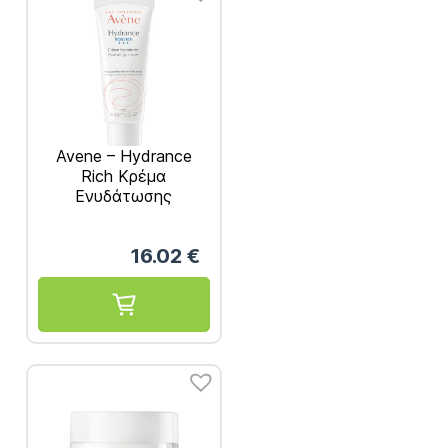
Avene – Hydrance
Rich Kρέμα
Ενυδάτωσης
Πλούσιας Υφής 40ml
16.02
€