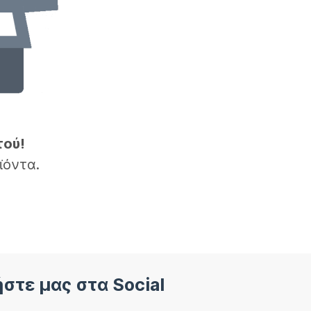
τού!
ϊόντα.
στε μας στα Social