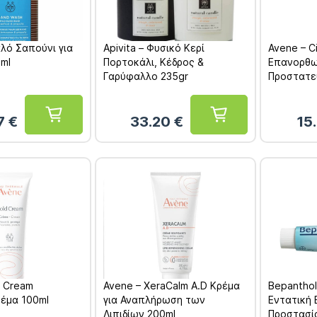
αλό Σαπούνι για
Apivita – Φυσικό Κερί
Avene – C
0ml
Πορτοκάλι, Κέδρος &
Επανορθω
Γαρύφαλλο 235gr
Προστατε
77
€
33.20
€
15
d Cream
Avene – XeraCalm A.D Κρέμα
Bepanthol
ρέμα 100ml
για Αναπλήρωση των
Εντατική 
Λιπιδίων 200ml
Προστασί