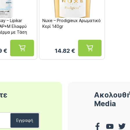
ay – Lipikar
Nuxe – Prodigieux Αρωματικό
 AP+M Ελαφρύ
Κερί 140gr
Δέρμα με Τάση
ml
19
€
14.82
€
τε
Ακολουθή
Media