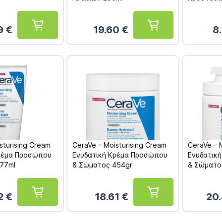
9
€
19.60
€
8
sturising Cream
CeraVe – Moisturising Cream
CeraVe – 
Κρέμα Προσώπου
Ενυδατική Κρέμα Προσώπου
Ενυδατικ
77ml
& Σώματος 454gr
& Σώματος
2
€
18.61
€
20