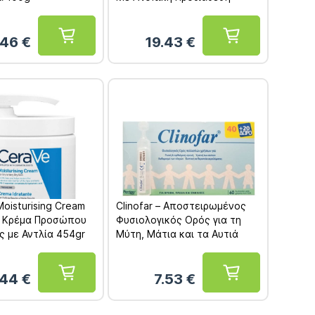
400ml
.46
€
19.43
€
Moisturising Cream
Clinofar – Αποστειρωμένος
ή Κρέμα Προσώπου
Φυσιολογικός Ορός για τη
 με Αντλία 454gr
Μύτη, Μάτια και τα Αυτιά
Αμπούλες μίας Χρήσης
60x5ml (40+20 Δώρο)
.44
€
7.53
€