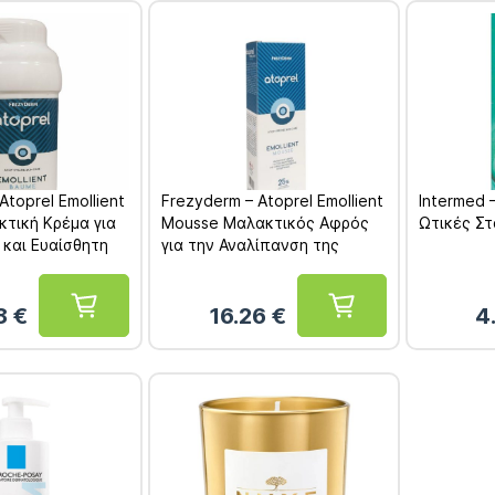
Atoprel Emollient
Frezyderm – Atoprel Emollient
Intermed 
τική Κρέμα για
Mousse Μαλακτικός Αφρός
Ωτικές Στ
 και Ευαίσθητη
για την Αναλίπανση της
 300ml
Ξηρής και Ευαίσθητης
Επιδερμίδας 200ml
8
€
16.26
€
4