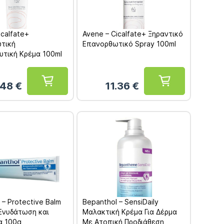
icalfate+
Avene – Cicalfate+ Ξηραντικό
τική
Επανορθωτικό Spray 100ml
υτική Κρέμα 100ml
.48
€
11.36
€
 – Protective Balm
Bepanthol – SensiDaily
Ενυδάτωση και
Μαλακτική Κρέμα Για Δέρμα
α 100g
Με Ατοπική Προδιάθεση