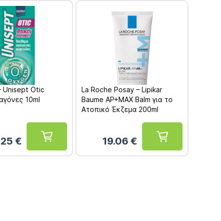
– Unisept Otic
La Roche Posay – Lipikar
αγόνες 10ml
Baume AP+MAX Balm για το
Ατοπικό Έκζεμα 200ml
.25
€
19.06
€