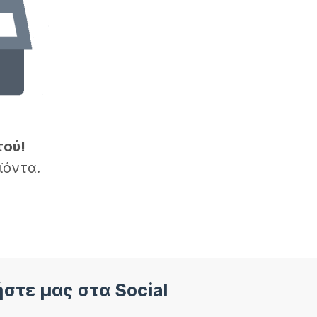
τού!
ϊόντα.
στε μας στα Social