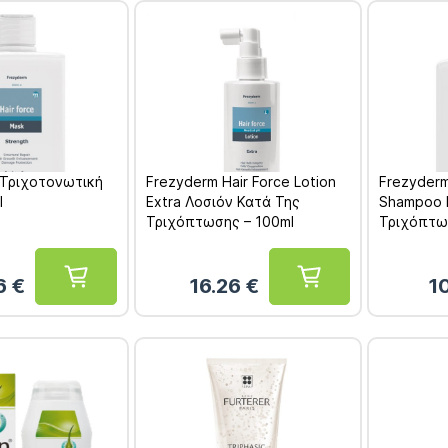
 Τριχοτονωτική
Frezyderm Hair Force Lotion
Frezyderm
l
Extra Λοσιόν Κατά Της
Shampoo 
Τριχόπτωσης – 100ml
Τριχόπτω
6
€
16.26
€
1