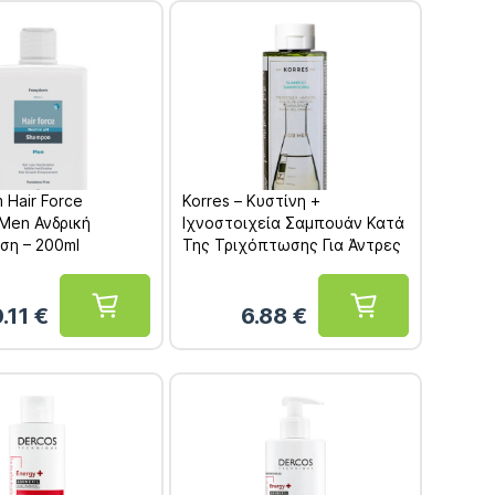
 Hair Force
Korres – Κυστίνη +
Men Ανδρική
Ιχνοστοιχεία Σαμπουάν Κατά
ση – 200ml
Της Τριχόπτωσης Για Άντρες
250ml
0.11
€
6.88
€