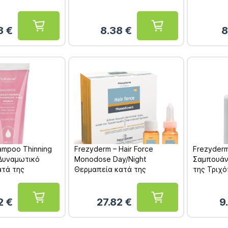
3
€
8.38
€
8
ampoo Thinning
Frezyderm – Hair Force
Frezyderm
Δυναμωτικό
Monodose Day/Night
Σαμπουάν
ατά της
Θερμαπεία κατά της
της Τριχ
Τριχόπτωσης
Τριχόπτωσης 14 Αμπούλες
x10ml
2
€
27.82
€
9