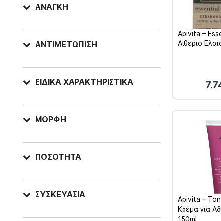
ΑΝΆΓΚΗ
Apivita – Esse
Αιθεριο Ελαι
ΑΝΤΙΜΕΤΏΠΙΣΗ
ΕΙΔΙΚΆ ΧΑΡΑΚΤΗΡΙΣΤΙΚΆ
7.
ΜΟΡΦΉ
ΠΟΣΌΤΗΤΑ
ΣΥΣΚΕΥΑΣΊΑ
Apivita – To
Κρέμα για Α
150ml