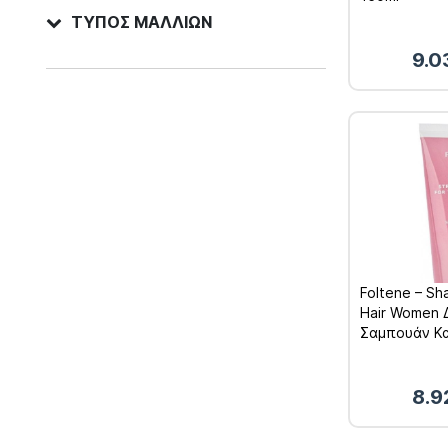
ΤΎΠΟΣ ΜΑΛΛΙΏΝ
9.0
Foltene – Sh
Hair Women 
Σαμπουάν Κ
Γυναικείας 
200ml
8.9