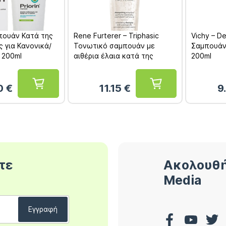
μπουάν Κατά της
Rene Furterer – Triphasic
Vichy – D
 για Κανονικά/
Τονωτικό σαμπουάν με
Σαμπουάν
 200ml
αιθέρια έλαια κατά της
200ml
τριχόπτωσης 200ml
60
€
11.15
€
9
τε
Ακολουθή
Media