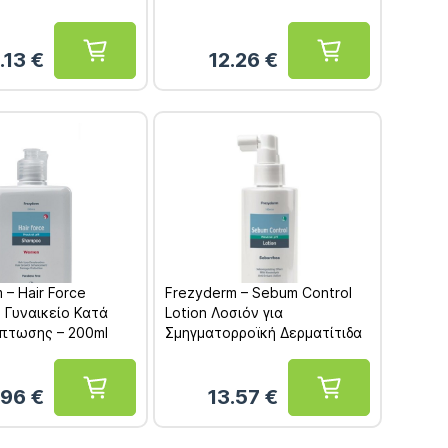
.13
€
12.26
€
 – Hair Force
Frezyderm – Sebum Control
 Γυναικείο Κατά
Lotion Λοσιόν για
όπτωσης – 200ml
Σμηγματορροϊκή Δερματίτιδα
100ml
.96
€
13.57
€