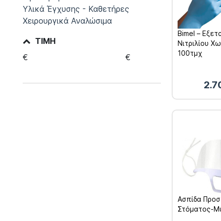
Υλικά Έγχυσης - Καθετήρες
Χειρουργικά Αναλώσιμα
Bimel – Εξετ
ΤΙΜΉ
Νιτριλίου Χ
100τμχ
€
€
2.
Ασπίδα Προσ
Στόματος-Μ