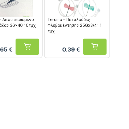
 – Αποστειρωμένο
Terumo – Πεταλούδες
Γάζας 36×40 10τμχ
Φλεβοκέντησης 25Gx3/4” 1
τμχ
.65
€
0.39
€