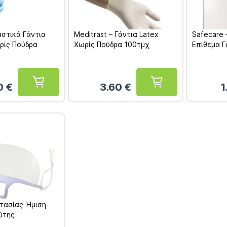
αστικά Γάντια
Meditrast – Γάντια Latex
Safecare
ωρίς Πούδρα
Χωρίς Πούδρα 100τμχ
Επίθεμα 
70
€
3.60
€
1
τασίας Ήμιση
ύτης