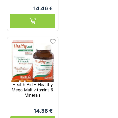
30τμχ
14.46
€
Health Aid – Healthy
Mega Multivitamins &
Minerals
Πολυβιταμίνες &
Μέταλλα 30vegan
14.38
€
tabs