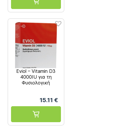
Eviol – Vitamin D3
4000IU για τη
Φυσιολογική
Λειτουργία των
Οστών των Δοντιών
15.11
€
και των Μυών 100μg
60 caps