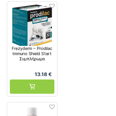
Frezyderm – Prodilac
Immuno Shield Start
Συμπλήρωμα
διατροφής με 2
προβιοτικά,
13.18
€
πρεβιοτικό, βιταμίνη
C και D 30 φακελάκια