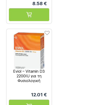
8.58
€
Eviol – Vitamin D3
2200IU για τη
Φυσιολογική
Λειτουργία των
Οστών των Δοντιών
12.01
€
και των Μυών 55μg
60 caps