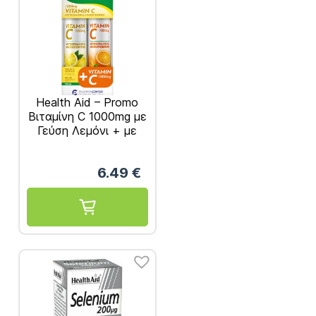
Health Aid – Promo
Βιταμίνη C 1000mg με
Γεύση Λεμόνι + με
Γεύση Πορτοκάλι 1+1
2×20 Αναβ. Δισκία
6.49
€