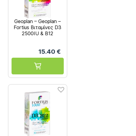
Geoplan – Geoplan –
Fortius Βιταμίνες D3
2500IU & B12
1000mcg για τη
Φυσιολογική
15.40
€
Λειτουργία του
Ανοσοποιητικού
Συστήματος 30
ταμπλέτες