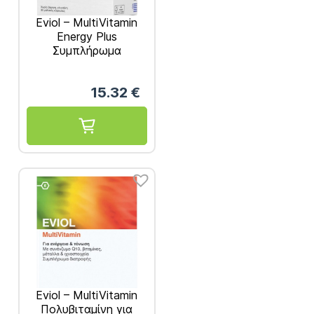
Eviol – MultiVitamin
Energy Plus
Συμπλήρωμα
Διατροφής για την
Παραγωγή και
15.32
€
Απελευθέρωση
Ενέργειας στον
Οργανισμό 30 caps
Eviol – MultiVitamin
Πολυβιταμίνη για