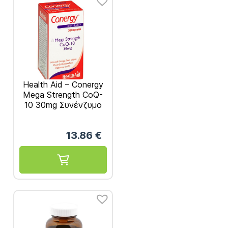
Health Aid – Conergy
Mega Strength CoQ-
10 30mg Συνένζυμο
30Caps
13.86
€