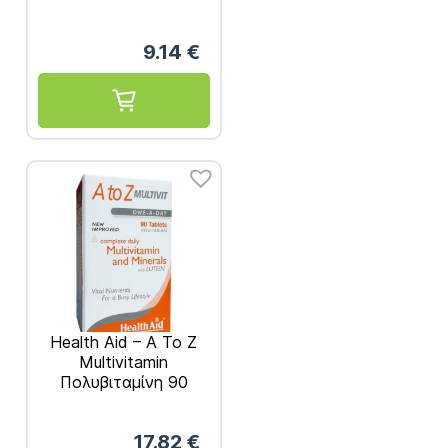
Πολυβιταμίνες
30vegan tabs
9.14
€
Health Aid – A To Z
Multivitamin
Πολυβιταμίνη 90
ταμπλέτες
17.82
€