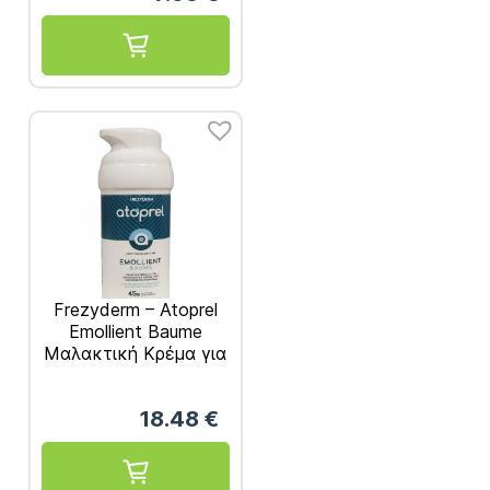
Χρήσης 60x5ml
(40+20 Δώρο)
Frezyderm – Atoprel
Emollient Baume
Μαλακτική Κρέμα για
Έντονη Ξηρή και
Ευαίσθητη
18.48
€
Επιδερμίδας 300ml