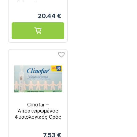
Σώματος με Αντλία
454gr
20.44
€
Clinofar –
Αποστειρωμένος
Φυσιολογικός Ορός
για τη Μύτη, Μάτια
και τα Αυτιά
7.53
€
Αμπούλες μίας