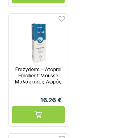
Frezyderm – Atoprel
Emollient Mousse
Μαλακτικός Αφρός
για την Αναλίπανση
της Ξηρής και
16.26
€
Ευαίσθητης
Επιδερμίδας 200ml