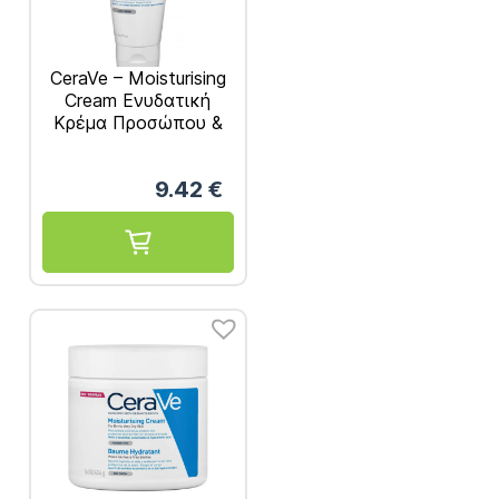
CeraVe – Moisturising
Cream Ενυδατική
Κρέμα Προσώπου &
Σώματος 177ml
9.42
€