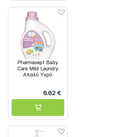
Pharmasept Baby
Care Mild Laundry
Απαλό Υγρό
Απορρυπαντικό για
Βρεφικά Ρούχα 1Lt
6.62
€