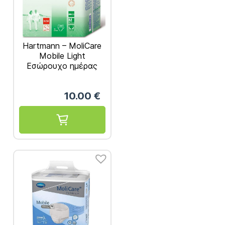
Hartmann – MoliCare
Mobile Light
Εσώρουχο ημέρας
Medium 14τμχ
Κωδ:915852
10.00
€