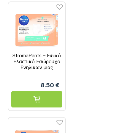
StromaPants – Ειδικό
Ελαστικό Εσώρουχο
Ενηλίκων μιας
Χρήσης, Μέγεθος
Large 14τμχ
8.50
€