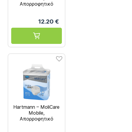
Απορροφητικό
Βρακάκι Ημέρας
Medium 14τμχ REF.
12.20
€
915832
Hartmann – MoliCare
Mobile,
Απορροφητικό
Βρακάκι Ημέρας Small
14τμχ REF. 915831