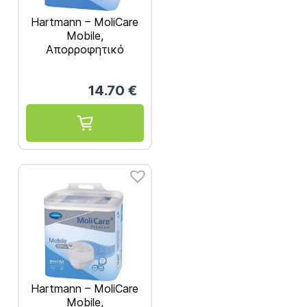
Hartmann – MoliCare
Mobile,
Απορροφητικό
Βρακάκι Ημέρας
Large 14τμχ REF.
14.70
€
915833
Hartmann – MoliCare
Mobile,