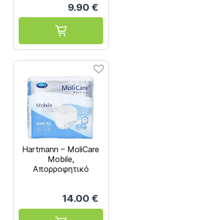
9.90
€
Hartmann – MoliCare
Mobile,
Απορροφητικό
Βρακάκι Ημέρας X-
Large 14τμχ REF.
14.00
€
915834