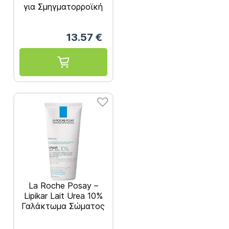
για Σμηγματορροϊκή
Δερματίτιδα 100ml
13.57
€
La Roche Posay –
Lipikar Lait Urea 10%
Γαλάκτωμα Σώματος
για Ξηρό & Τραχύ
Δέρμα 200ml