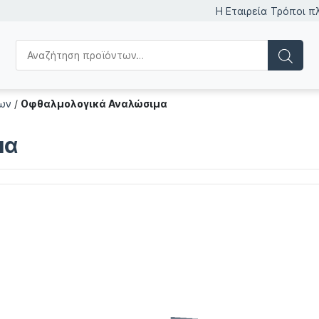
Η Εταιρεία
Τρόποι π
των
/
Οφθαλμολογικά Αναλώσιμα
μα