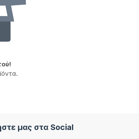
τού!
ϊόντα.
στε μας στα Social