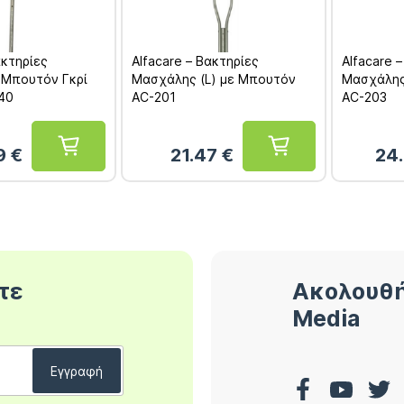
ακτηρίες
Alfacare – Βακτηρίες
Alfacare 
 Μπουτόν Γκρί
Μασχάλης (L) με Μπουτόν
Μασχάλης
40
AC-201
AC-203
9
€
21.47
€
24
τε
Ακολουθή
Media