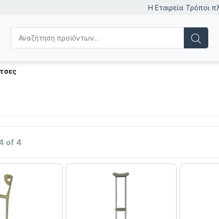
Η Εταιρεία
Τρόποι π
τσες
4 of 4