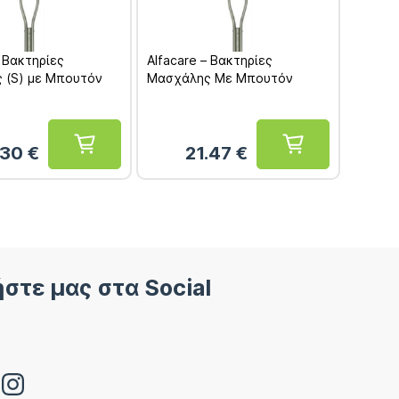
– Βακτηρίες
Alfacare – Βακτηρίες
 (S) με Μπουτόν
Μασχάλης Με Μπουτόν
.30
€
21.47
€
στε μας στα Social