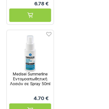
6.78
€
Medisei Summerline
Εντομοαπωθητική
Λοσιόν σε Spray 50ml
4.70
€