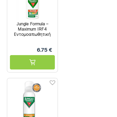
Jungle Formula –
Maximum IRF4
Εντομοαπωθητική
Λοσιόν με Μέγιστη
Προστασία Spray 75ml
6.75
€