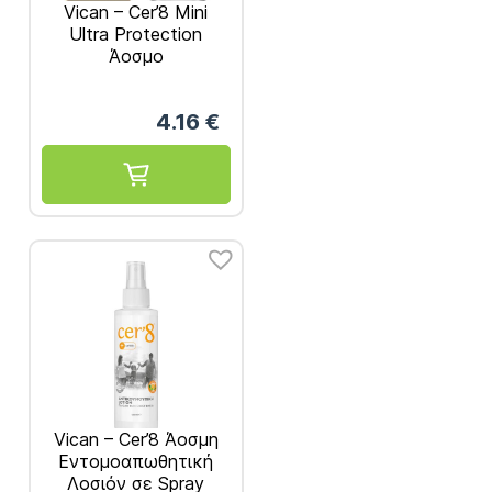
Vican – Cer’8 Mini
Ultra Protection
Άοσμο
Εντομοαπωθητικό
Spray 30ml
4.16
€
Vican – Cer’8 Άοσμη
Εντομοαπωθητική
Λοσιόν σε Spray