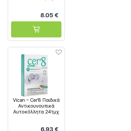
125ml
8.05
€
Vican – Cer’8 Παιδικά
Αντικουνουπικά
Αυτοκόλλητα 24τμχ
6.93
€