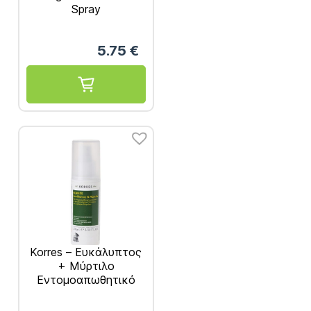
Spray
Εντομοαπωθητική
Λοσιόν με Ισχυρή
5.75
€
Προστασία 75ml
Korres – Ευκάλυπτος
+ Μύρτιλο
Εντομοαπωθητικό
Γαλάκτωμα 100ml