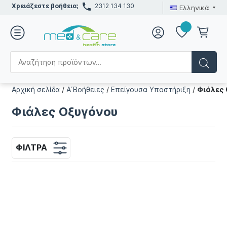
Χρειάζεστε βοήθεια;
2312 134 130
Ελληνικά
Αρχική σελίδα
/
Α΄Βοήθειες
/
Επείγουσα Υποστήριξη
/
Φιάλες
Φιάλες Οξυγόνου
ΦΊΛΤΡΑ