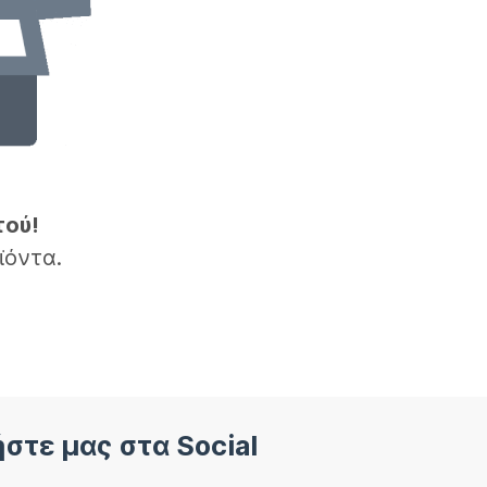
τού!
ϊόντα.
στε μας στα Social