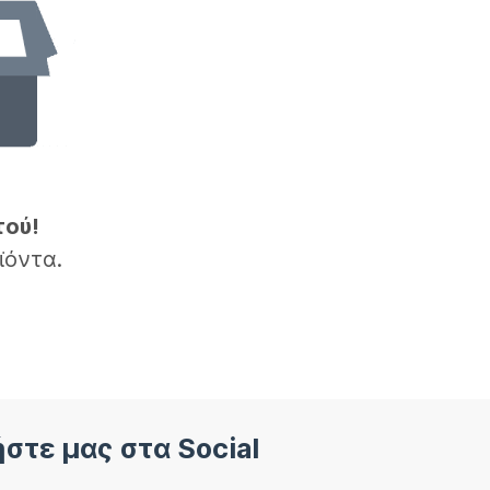
τού!
ϊόντα.
στε μας στα Social