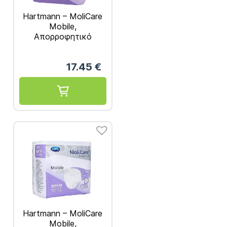
Hartmann – MoliCare
Mobile,
Απορροφητικό
Βρακάκι Νύχτας
Large 14τμχ REF.
17.45
€
915873
Hartmann – MoliCare
Mobile,