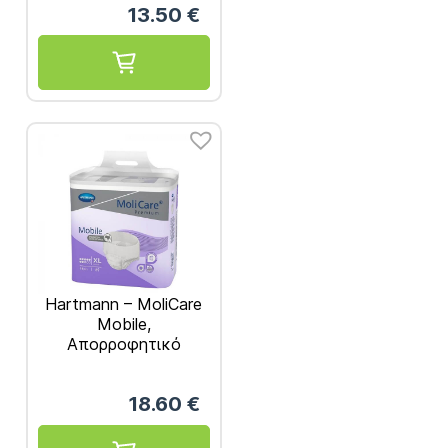
13.50
€
Hartmann – MoliCare
Mobile,
Απορροφητικό
Βρακάκι Νύχτας X-
Large 14τμχ REF.
18.60
€
915874