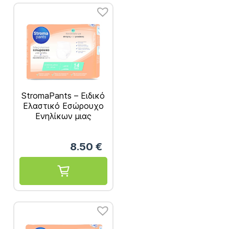
StromaPants – Ειδικό
Ελαστικό Εσώρουχο
Ενηλίκων μιας
Χρήσης, Μέγεθος
Large 14τμχ
8.50
€