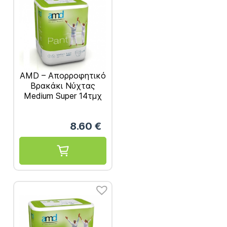
AMD – Απορροφητικό
Βρακάκι Nύχτας
Medium Super 14τμχ
REF. 22024100
8.60
€