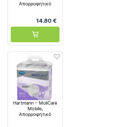
Απορροφητικό
Βρακάκι Νύχτας
Medium 14τμχ REF.
14.80
€
915872
Hartmann – MoliCare
Mobile,
Απορροφητικό
Βρακάκι Νύχτας Small
14τμχ REF. 915871