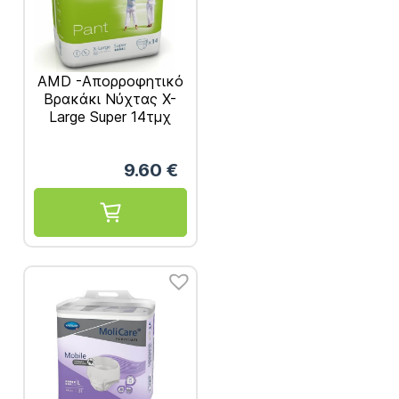
AMD -Απορροφητικό
Βρακάκι Nύχτας X-
Large Super 14τμχ
REF. 22044100
9.60
€