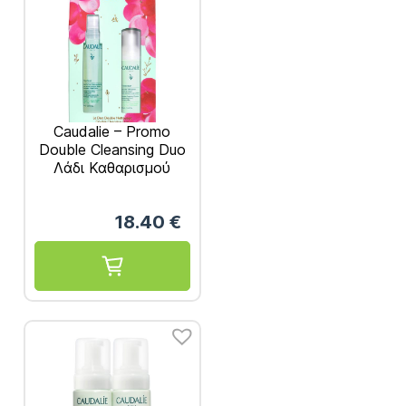
Caudalie – Promo
Double Cleansing Duo
Λάδι Καθαρισμού
Προσώπου 75mL &
Δώρο Απαλός Αφρός
18.40
€
Καθαρισμού
Προσώπου 50mL