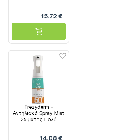
Παιδικό Αντηλιακό
Σπρέι Προσώπου &
15.72
€
Σώματος
Frezyderm –
Αντηλιακό Spray Mist
Σώματος Πολύ
Υψηλής Προστασίας
SPF50 300ml
14.08
€