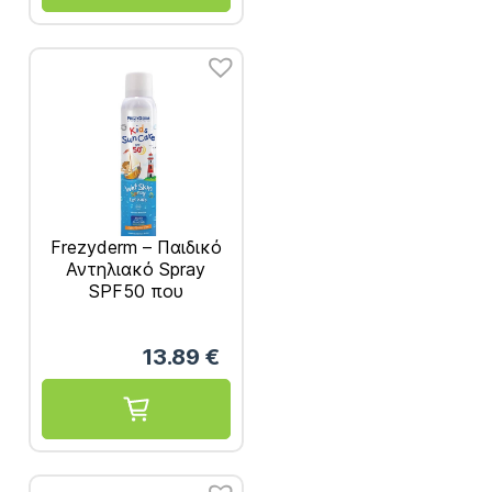
Frezyderm – Παιδικό
Αντηλιακό Spray
SPF50 που
Ψεκάζεται Απευθείας
σε Βρεγμένο Δέρμα –
13.89
€
200ml