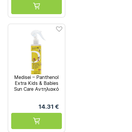
Medisei – Panthenol
Extra Kids & Babies
Sun Care Aντηλιακό
Spray Πρoσώπου &
Σώματος SPF50
14.31
€
250ml