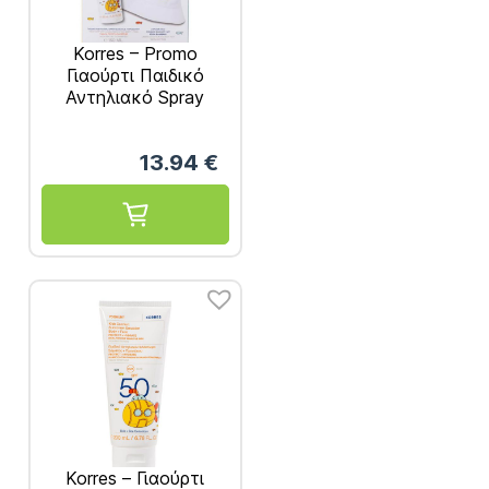
Korres – Promo
Γιαούρτι Παιδικό
Αντηλιακό Spray
Σώματος +
Προσώπου SPF50
13.94
€
150ml & Καπέλο
Korres – Γιαούρτι