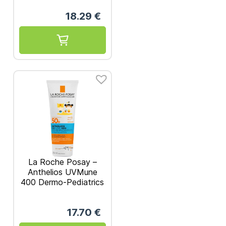
SPF50+ 300ml
18.29
€
La Roche Posay –
Anthelios UVMune
400 Dermo-Pediatrics
SPF50+ Ενυδατικό
Παιδικό Αντηλιακό
17.70
€
Γαλάκτωμα 250ml