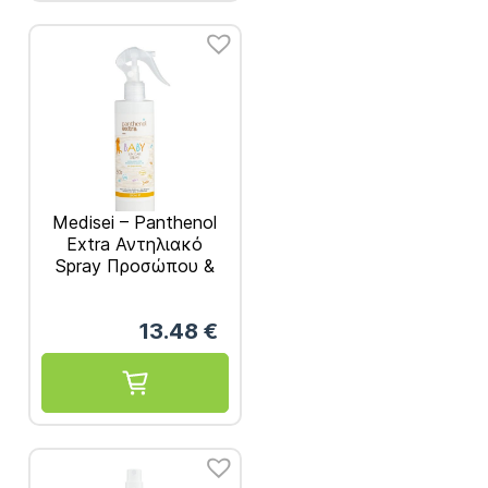
Medisei – Panthenol
Extra Αντηλιακό
Spray Προσώπου &
Σώματος SPF50 Για
Βρέφη & Παιδιά
13.48
€
Πεπόνι 250ml