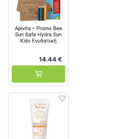
Apivita – Promo Bee
Sun Safe Hydra Sun
Kids Ενυδατική
Αντηλιακή Λοσιόν σε
Spray για Παιδιά
14.44
€
SPF50 200ml & 2
Παζλ & Χρωματιστές
Ξυλομπογιές