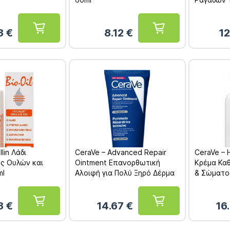
3
€
8.12
€
12
llin Λάδι
CeraVe – Advanced Repair
CeraVe – 
ς Ουλών και
Ointment Επανορθωτική
Κρέμα Κα
ml
Αλοιφή για Πολύ Ξηρό Δέρμα
& Σώματο
88ml
03
€
14.67
€
16