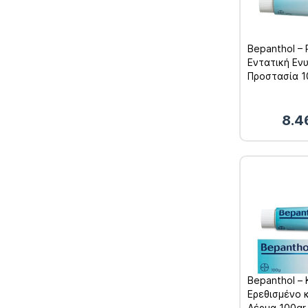
Bepanthol – 
Εντατική Εν
Προστασία 
8.4
Bepanthol – 
Ερεθισμένο 
Δέρμα 100gr