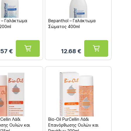
l – Γαλάκτωμα
Bepanthol – Γαλάκτωμα
200ml
Σώματος 400ml
.57
€
12.68
€
rCellin Λάδι
Bio-Oil PurCellin Λάδι
σης Ουλών και
Επανόρθωσης Ουλών και
125ml
Ραγάδων 200ml