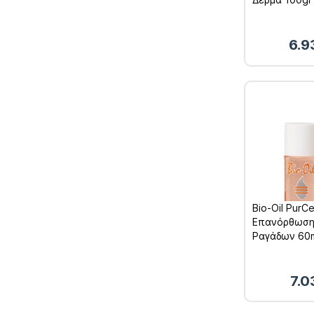
6.9
Bio-Oil PurCe
Επανόρθωση
Ραγάδων 60
7.