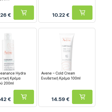
.26
€
10.22
€
leanance Hydra
Avene – Cold Cream
ντική Κρέμα
Ενυδατική Κρέμα 100ml
ού 200ml
.42
€
14.59
€