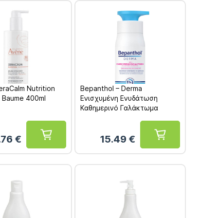
eraCalm Nutrition
Bepanthol – Derma
ό Baume 400ml
Ενισχυμένη Ενυδάτωση
Καθημερινό Γαλάκτωμα
Σώματος 400ml
.76
€
15.49
€