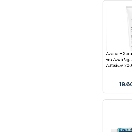
Avene – Xer
για Αναπλή
Λιπιδίων 200
19.