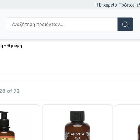
Η Εταιρεία
Τρόποι π
η - Θρέψη
28 of 72