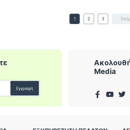
1
2
3
Επό
τε
Ακολουθή
Media