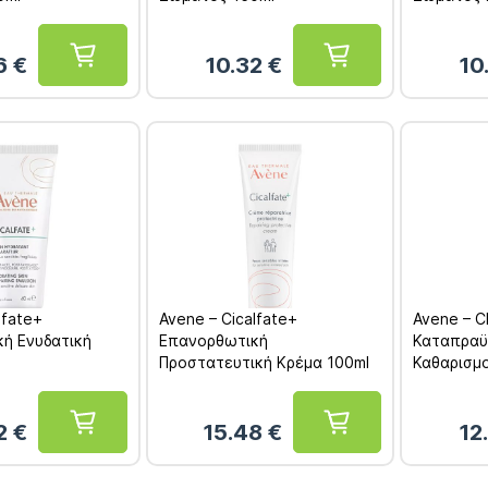
46
€
10.32
€
10
lfate+
Avene – Cicalfate+
Avene – C
ή Ενυδατική
Επανορθωτική
Καταπραϋ
Προστατευτική Κρέμα 100ml
Καθαρισμ
42
€
15.48
€
12