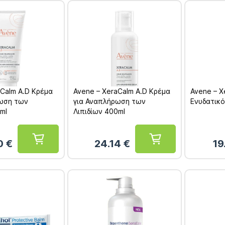
aCalm A.D Κρέμα
Avene – XeraCalm A.D Κρέμα
Avene – X
ρωση των
για Αναπλήρωση των
Ενυδατικ
ml
Λιπιδίων 400ml
60
€
24.14
€
19