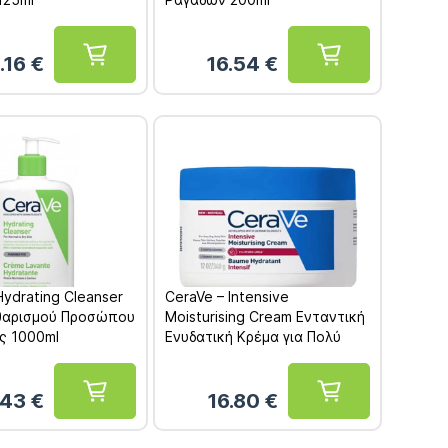
.16
€
16.54
€
Hydrating Cleanser
CeraVe – Intensive
θαρισμού Προσώπου
Moisturising Cream Ενταντική
ς 1000ml
Ενυδατική Κρέμα για Πολύ
Ξηρό Δέρμα 340g
.43
€
16.80
€