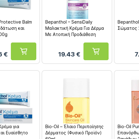
Protective Balm
Bepanthol – SensiDaily
Bepantho
υδάτωση και
Μαλακτική Κρέμα Για Δέρμα
Σώματος 
100g
Με Ατοπική Προδιάθεση
400ml
6
€
19.43
€
7
Κρέμα για
Bio-Oil – Έλαιο Περιποίησης
Bio-Oil Pu
και Ευαίσθητο
Δέρματος (Φυσικό Προϊόν)
Επανόρθω
60ml
Ραγάδων 