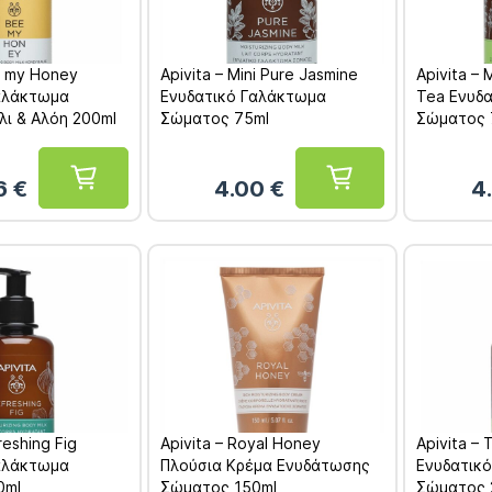
e my Honey
Apivita – Mini Pure Jasmine
Apivita – 
αλάκτωμα
Ενυδατικό Γαλάκτωμα
Tea Ενυδ
ι & Αλόη 200ml
Σώματος 75ml
Σώματος 
26
€
4.00
€
4
reshing Fig
Apivita – Royal Honey
Apivita –
αλάκτωμα
Πλούσια Κρέμα Ενυδάτωσης
Ενυδατικ
0ml
Σώματος 150ml
Σώματος 