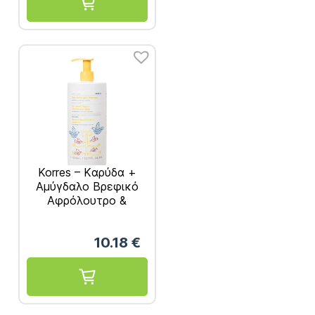
Korres – Kαρύδα +
Αμύγδαλο Βρεφικό
Αφρόλουτρο &
Σαμπουάν 1000ml
10.18
€