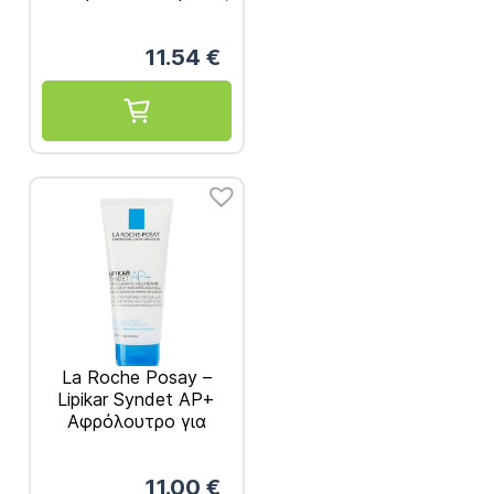
Ανταλλακτικό 400ml
11.54
€
La Roche Posay –
Lipikar Syndet AP+
Αφρόλουτρο για
Ατοπική Δερματίτιδα
200ml
11.00
€