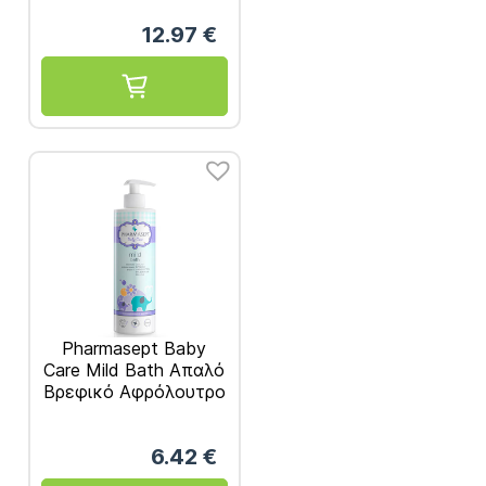
Σώμα & Μαλλιά 1Lt
12.97
€
και Δώρο Mama’s
Intim Τζελ για την
Ευαίσθητη Περιοχή
40mL
Pharmasept Baby
Care Mild Bath Απαλό
Βρεφικό Αφρόλουτρο
Για Σώμα & Μαλλιά
500ml
6.42
€