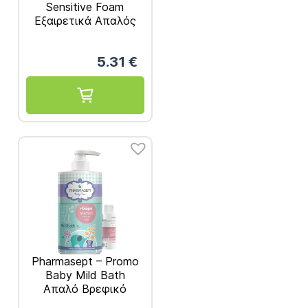
Sensitive Foam
Εξαιρετικά Απαλός
Αφρός Βρεφικού
Καθαρισμού για Σώμα
5.31
€
Πρόσωπο και Μαλλιά
200ml
Pharmasept – Promo
Baby Mild Bath
Απαλό Βρεφικό
Αφρόλουτρο για