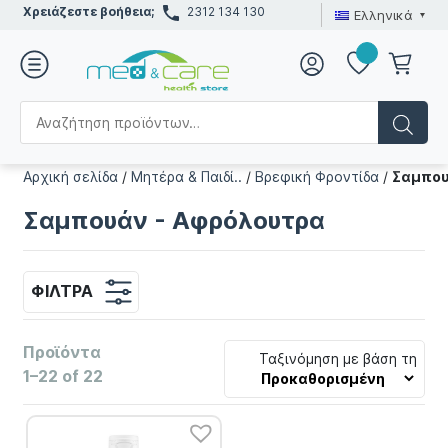
Χρειάζεστε βοήθεια;
2312 134 130
Ελληνικά
Αρχική σελίδα
/
Μητέρα & Παιδί..
/
Βρεφική Φροντίδα
/
Σαμπου
Σαμπουάν - Αφρόλουτρα
ΦΊΛΤΡΑ
Προϊόντα
Ταξινόμηση με βάση τη
1–22 of 22