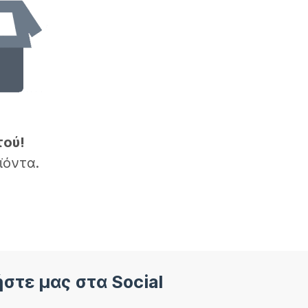
τού!
ϊόντα.
στε μας στα Social