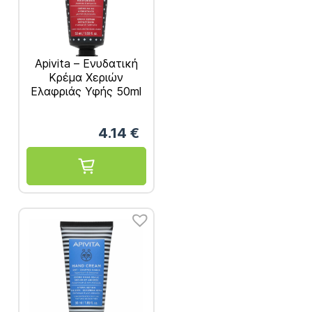
Apivita – Ενυδατική
Κρέμα Χεριών
Ελαφριάς Υφής 50ml
4.14
€