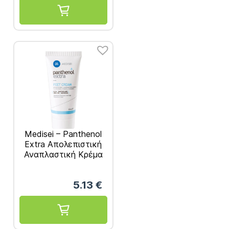
Medisei – Panthenol
Extra Απολεπιστική
Αναπλαστική Κρέμα
για Φτέρνες, Γόνατα
& Αγκώνες 60ml
5.13
€