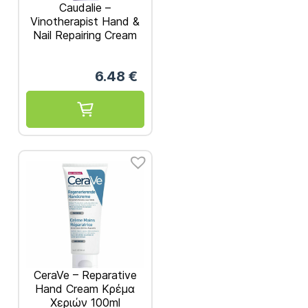
Caudalie –
Vinotherapist Hand &
Nail Repairing Cream
Ενυδατική &
Επανορθωτική Κρέμα
6.48
€
Χεριών & Νυχιών 75ml
CeraVe – Reparative
Hand Cream Κρέμα
Χεριών 100ml