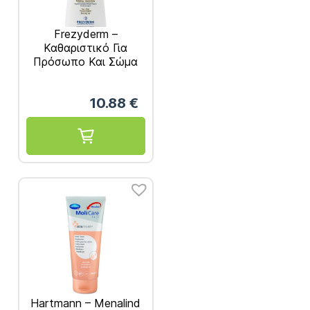
Frezyderm –
Καθαριστικό Για
Πρόσωπο Και Σώμα
125ml
10.88
€
Hartmann – Menalind