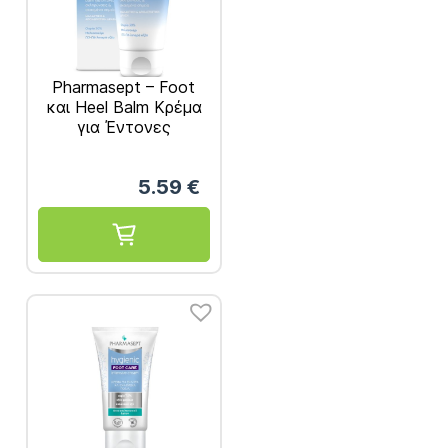
Pharmasept – Foot
και Heel Balm Κρέμα
για Έντονες
Σκληρύνσεις και
Σκασμένα Σημεία
5.59
€
50ml 1τμχ