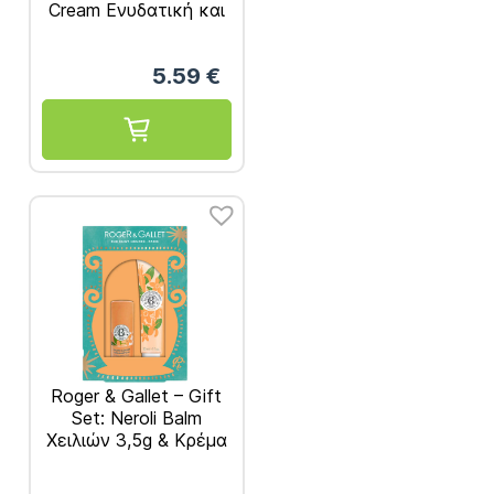
Cream Ενυδατική και
Επανορθωτική Κρέμα
Χεριών 75ml 1τμχ
5.59
€
Roger & Gallet – Gift
Set: Neroli Balm
Χειλιών 3,5g & Κρέμα
Χεριών 30mL