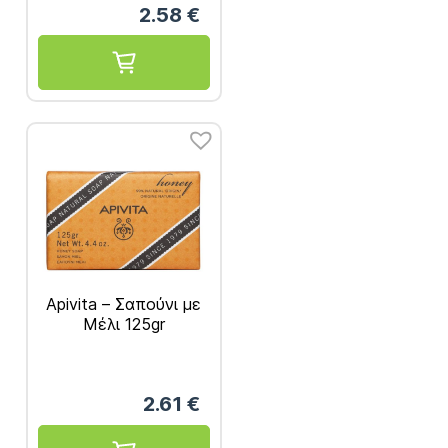
2.58
€
Apivita – Σαπούνι με
Μέλι 125gr
2.61
€