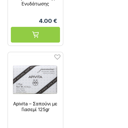
Ενυδάτωσης
Πλούσιας Υφής 50ml
4.00
€
Apivita – Σαπούνι με
Γιασεμί 125gr