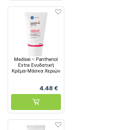
Medisei – Panthenol
Extra Ενυδατική
Kρέμα-Μάσκα Χεριών
& Νυχιών 75ml
4.48
€