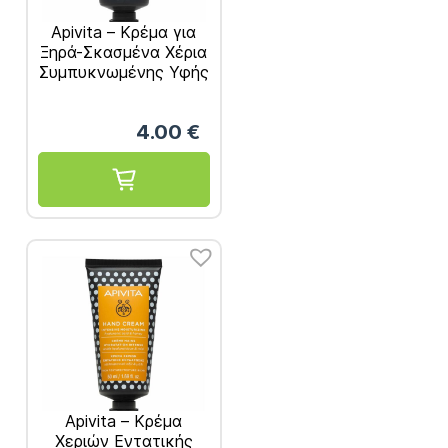
Apivita – Κρέμα για
Ξηρά-Σκασμένα Χέρια
Συμπυκνωμένης Υφής
50ml
4.00
€
Apivita – Κρέμα
Χεριών Εντατικής