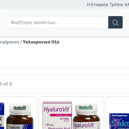
Η Εταιρεία
Τρόποι π
τιγήρανση
/
Υαλουρονικό Οξύ
5 of 5