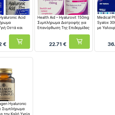
Hyaluronic Acid
Health Aid – Hyalurovit 150mg
Medical P
ήρωμα
Συμπλήρωμα Διατροφής για
Syalox 30
Υγιή Οστά και
Επανόρθωση Της Επιδερμίδας
με Υαλου
ρθρώσεις 30
30 ταμπλέτες
Μοριακού
ταμπλέτε
52
€
22.71
€
36
lagen Hyaluronic
ex Συμπλήρωμα
α την Καλή Υγεία