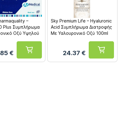
harmaquality –
Sky Premium Life – Hyaluronic
0 Plus Συμπλήρωμα
Acid Συμπλήρωμα Διατροφής
ρονικό Οξύ Υψηλού
Με Υαλουρονικό Οξύ 100ml
 Βάρους 20
ς
.85
€
24.37
€