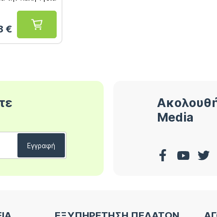
εων 120mg 30
18
€
τε
Ακολουθή
Media
ΕΙΑ
ΕΞΥΠΗΡΕΤΗΣΗ ΠΕΛΑΤΩΝ
ΑΓ