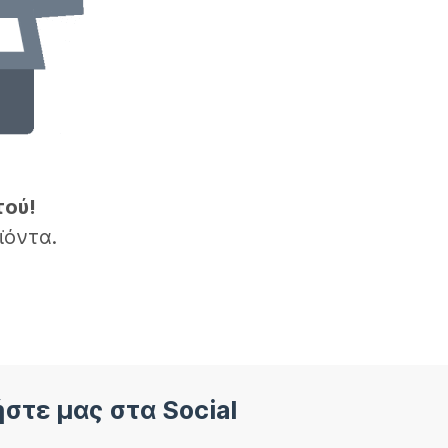
τού!
ϊόντα.
στε μας στα Social