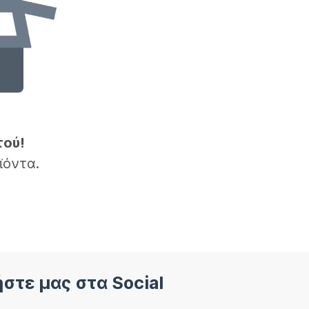
τού!
ϊόντα.
στε μας στα Social