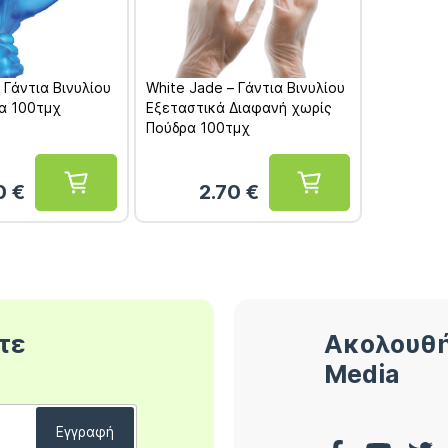
 Γάντια Βινυλίου
White Jade – Γάντια Βινυλίου
α 100τμχ
Εξεταστικά Διαφανή χωρίς
Πούδρα 100τμχ
0
€
2.70
€
τε
Ακολουθή
Media