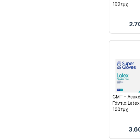
100τμχ
2.
GMT – Λευκά
Γάντια Late
100τμχ
3.6