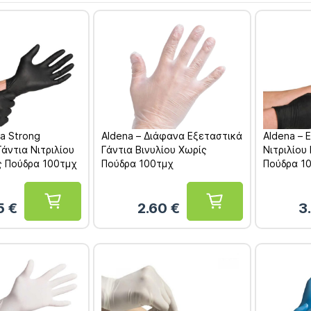
ra Strong
Aldena – Διάφανα Εξεταστικά
Aldena – 
άντια Νιτριλίου
Γάντια Βινυλίου Χωρίς
Νιτριλίου
 Πούδρα 100τμχ
Πούδρα 100τμχ
Πούδρα 1
5
€
2.60
€
3