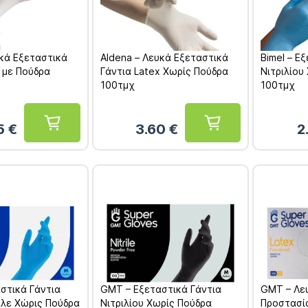
υκά Εξεταστικά
Aldena – Λευκά Εξεταστικά
Bimel – Ε
 με Πούδρα
Γάντια Latex Χωρίς Πούδρα
Νιτριλίου
100τμχ
100τμχ
15
€
3.60
€
2
σγδφσγδσφγ
στικά Γάντια
GMT – Εξεταστικά Γάντια
GMT – Λε
πλε Χώρις Πούδρα
Νιτριλίου Χωρίς Πούδρα
Προστασία