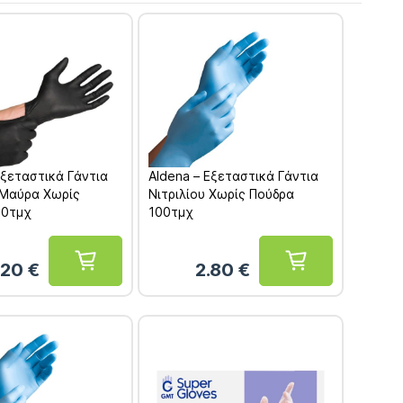
Εξεταστικά Γάντια
Aldena – Εξεταστικά Γάντια
 Μαύρα Χωρίς
Νιτριλίου Χωρίς Πούδρα
00τμχ
100τμχ
.20
€
2.80
€