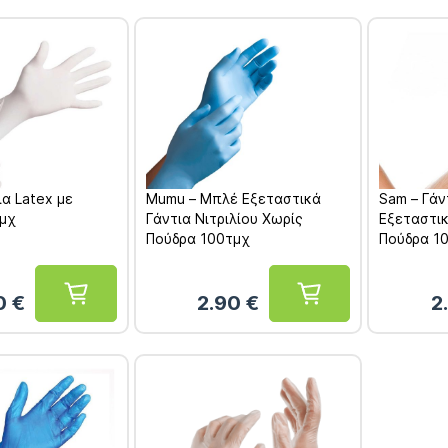
α Latex με
Mumu – Μπλέ Εξεταστικά
Sam – Γάν
τμχ
Γάντια Νιτριλίου Χωρίς
Εξεταστι
Πούδρα 100τμχ
Πούδρα 1
0
€
2.90
€
2