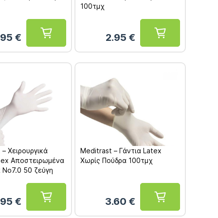
100τμχ
.95
€
2.95
€
 – Χειρουργικά
Meditrast – Γάντια Latex
atex Αποστειρωμένα
Χωρίς Πούδρα 100τμχ
 No7.0 50 ζεύγη
.95
€
3.60
€