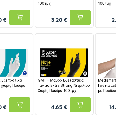
100τμχ
100τμχ
70
€
3.20
€
2
 Εξεταστικά
GMT – Μαύρα Εξεταστικά
Medismart
x χωρίς Πούδρα
Γάντια Extra Strong Νιτριλίου
Γάντια L
Χωρίς Πούδρα 100τμχ
με Πούδρα
0
€
4.65
€
14