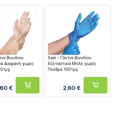
τια Βινυλίου
Sam – Γάντια Βινυλίου
κά Διαφανή χωρίς
Εξεταστικά Μπλε χωρίς
00τμχ
Πούδρα 100τμχ
.60
€
2.60
€