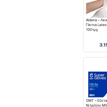
Aldena – Λε
Γάντια Latex
100τμχ
3.
σδγφδσφγδφ
GMT – Εξετα
Νιτριλίου Μ