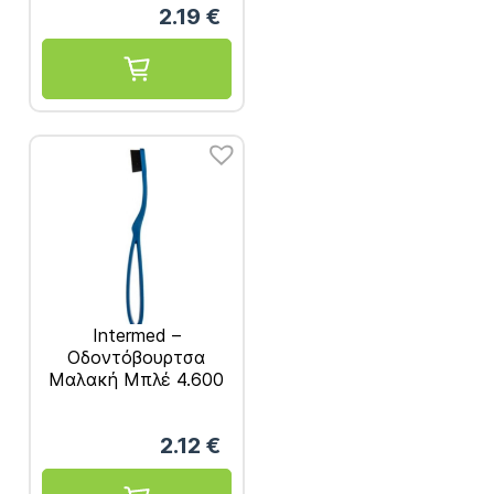
2.19
€
Intermed –
Οδοντόβουρτσα
Μαλακή Μπλέ 4.600
Νήματα
2.12
€