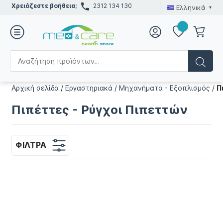
Χρειάζεστε βοήθεια;
2312 134 130
Ελληνικά
Αρχική σελίδα
/
Εργαστηριακά
/
Μηχανήματα - Εξοπλισμός
/
Π
Πιπέττες - Ρύγχοι Πιπεττών
ΦΊΛΤΡΑ