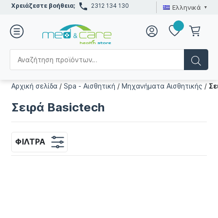
Χρειάζεστε βοήθεια;
2312 134 130
Ελληνικά
Αρχική σελίδα
/
Spa - Αισθητική
/
Μηχανήματα Αισθητικής
/
Σε
Σειρά Basictech
ΦΊΛΤΡΑ