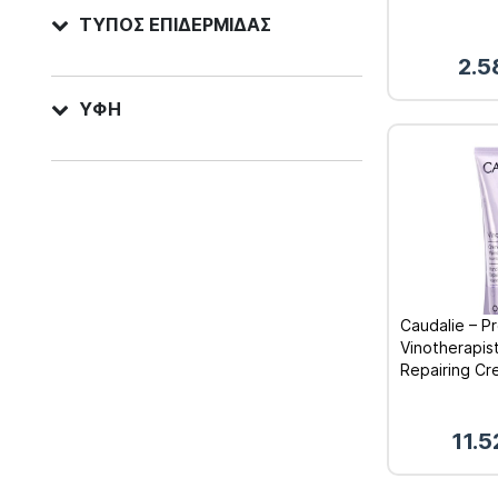
ΤΎΠΟΣ ΕΠΙΔΕΡΜΊΔΑΣ
2.5
ΥΦΉ
Caudalie – P
Vinotherapis
Repairing Cr
Επανορθωτικ
& Νυχιών 2x
11.