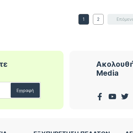
1
2
Επόμεν
τε
Ακολουθή
Media