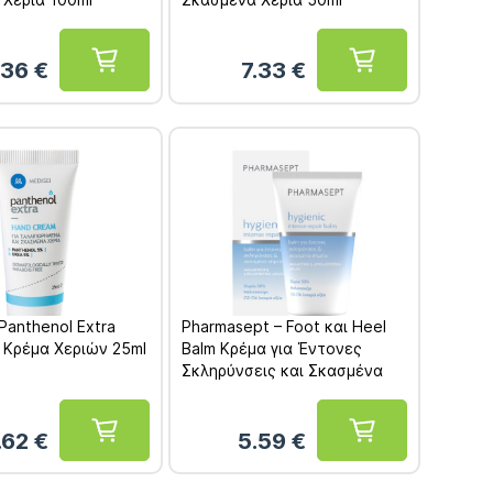
.36
€
7.33
€
 Panthenol Extra
Pharmasept – Foot και Heel
 Κρέμα Χεριών 25ml
Balm Κρέμα για Έντονες
Σκληρύνσεις και Σκασμένα
Σημεία 50ml 1τμχ
.62
€
5.59
€