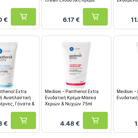
Χεριών με Λευκαντική Δράση
75ml
0
€
6.17
€
11
nthenol Extra
Medisei – Panthenol Extra
Medisei –
ή Αναπλαστική
Ενυδατική Kρέμα-Μάσκα
Ενυδατική
τέρνες, Γόνατα &
Χεριών & Νυχιών 75ml
ml
13
€
4.48
€
1