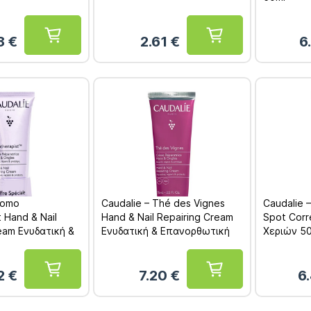
8
€
2.61
€
6
romo
Caudalie – Thé des Vignes
Caudalie 
t Hand & Nail
Hand & Nail Repairing Cream
Spot Corr
eam Ενυδατική &
Ενυδατική & Επανορθωτική
Χεριών 5
ή Κρέμα Χεριών
Κρέμα Χεριών & Νυχιών 75ml
75ml
52
€
7.20
€
6