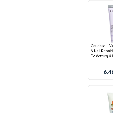
Caudalie – V
& Nail Repai
Ενυδατική &
Κρέμα Χεριώ
6.4