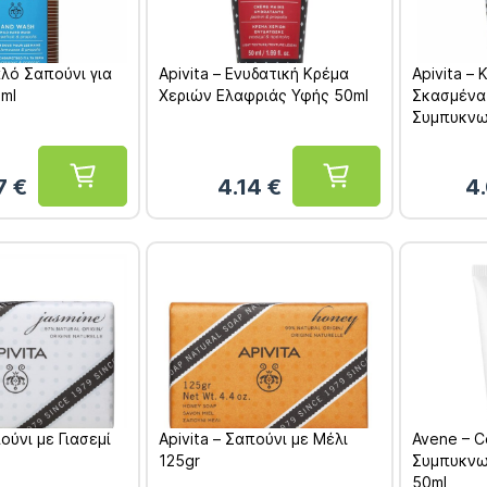
αλό Σαπούνι για
Apivita – Ενυδατική Κρέμα
Apivita – 
0ml
Χεριών Ελαφριάς Υφής 50ml
Σκασμένα
Συμπυκνω
77
€
4.14
€
4
πούνι με Γιασεμί
Apivita – Σαπούνι με Μέλι
Avene – C
125gr
Συμπυκνω
50ml