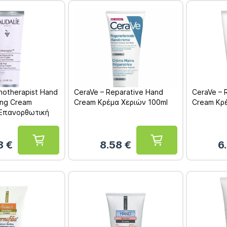
inotherapist Hand
CeraVe – Reparative Hand
CeraVe – 
ring Cream
Cream Κρέμα Χεριών 100ml
Cream Κρ
 Επανορθωτική
ν & Νυχιών 75ml
8
€
8.58
€
6