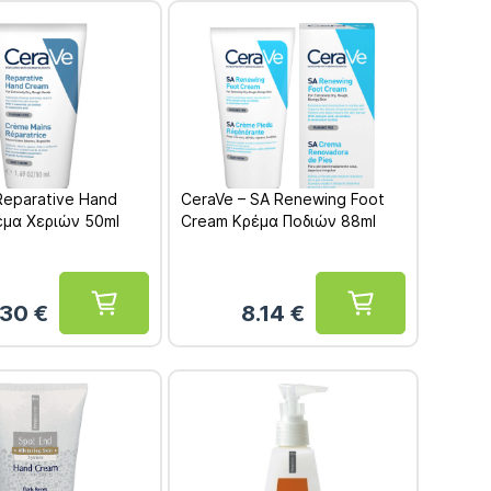
Reparative Hand
CeraVe – SA Renewing Foot
έμα Χεριών 50ml
Cream Κρέμα Ποδιών 88ml
.30
€
8.14
€