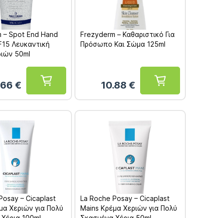
 – Spot End Hand
Frezyderm – Καθαριστικό Για
F15 Λευκαντική
Πρόσωπο Και Σώμα 125ml
ριών 50ml
.66
€
10.88
€
Posay – Cicaplast
La Roche Posay – Cicaplast
μα Χεριών για Πολύ
Mains Κρέμα Χεριών για Πολύ
 Χέρια 100ml
Σκασμένα Χέρια 50ml