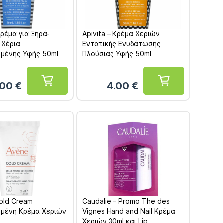
Κρέμα για Ξηρά-
Apivita – Κρέμα Χεριών
 Χέρια
Εντατικής Ενυδάτωσης
μένης Υφής 50ml
Πλούσιας Υφής 50ml
.00
€
4.00
€
old Cream
Caudalie – Promo The des
μένη Κρέμα Χεριών
Vignes Hand and Nail Kρέμα
Χεριών 30ml και Lip