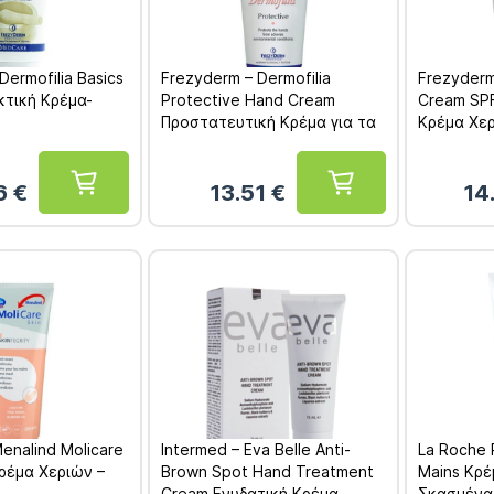
Dermofilia Basics
Frezyderm – Dermofilia
Frezyderm
τική Κρέμα-
Protective Hand Cream
Cream SP
Προστατευτική Κρέμα για τα
Κρέμα Χε
Χέρια 75ml
6
€
13.51
€
14
enalind Molicare
Intermed – Eva Belle Αnti-
La Roche 
Κρέμα Χεριών –
Brown Spot Hand Treatment
Mains Κρέ
Cream Ενυδατική Κρέμα
Σκασμένα