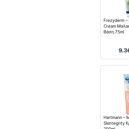
Frezyderm – 
Cream Μαλακ
Βάση 75ml
9.3
Hartmann – M
Skintegrity 
200ml