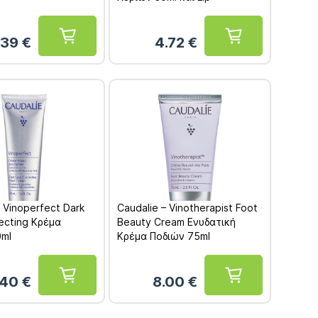
Conditioner Ενυδάτωση
Χειλιών 4.5gr
.39
€
4.72
€
– Vinoperfect Dark
Caudalie – Vinotherapist Foot
ecting Κρέμα
Beauty Cream Ενυδατική
0ml
Κρέμα Ποδιών 75ml
.40
€
8.00
€