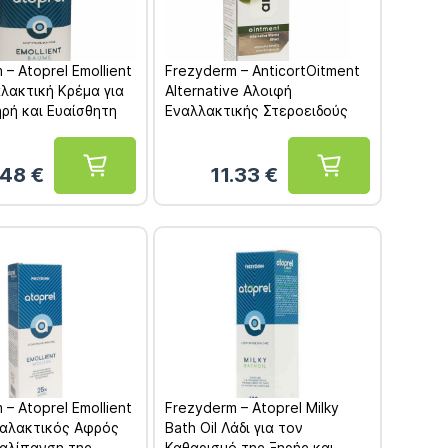
 – Atoprel Emollient
Frezyderm – AnticortOitment
λακτική Κρέμα για
Alternative Αλοιφή
ρή και Ευαίσθητη
Εναλλακτικής Στεροειδούς
ας 300ml
Δράσης 50ml
.48
€
11.33
€
 – Atoprel Emollient
Frezyderm – Atoprel Milky
αλακτικός Αφρός
Bath Oil Λάδι για τον
ναλίπανση της
Καθαρισμό της Ξηρής και