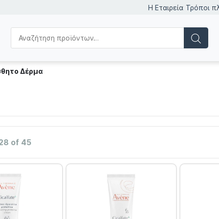
Η Εταιρεία
Τρόποι π
σθητο Δέρμα
28 of 45