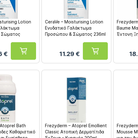
turising Lotion
CeraVe – Moisturising Lotion
Frezyderm
αλάκτωμα
Ενυδατικό Γαλάκτωμα
Baume Μα
 Σώματος
Προσώπου & Σώματος 236ml
Έντονη Ξη
Επιδερμίδ
6
€
11.29
€
18
Atoprel Bath
Frezyderm – Atoprel Emollient
Frezyderm
δες Καθαριστικό
Classic Ατοπική Δερματίτιδα
Mousse Μ
και Ευαίσθητο
Έκζεμα – Κνησμός 200ml
για την Α