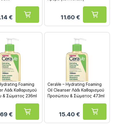
Δερματίτιδα Έκζεμα 50gr
.14
€
11.60
€
Hydrating Foaming
CeraVe – Hydrating Foaming
ser Λάδι Καθαρισμού
Oil Cleanser Λάδι Καθαρισμού
 & Σώματος 236ml
Προσώπου & Σώματος 473ml
.69
€
15.40
€