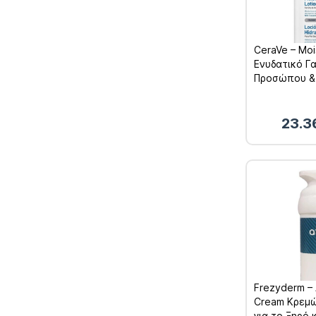
CeraVe – Mois
Ενυδατικό Γ
Προσώπου &
1000ml
23.3
Frezyderm – 
Cream Κρεμώ
για το Ξηρό 