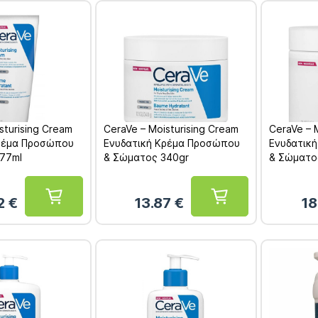
sturising Cream
CeraVe – Moisturising Cream
CeraVe – 
Κρέμα Προσώπου
Ενυδατική Κρέμα Προσώπου
Ενυδατικ
77ml
& Σώματος 340gr
& Σώματο
2
€
13.87
€
18