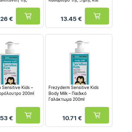
 Ευαίσθητης
Ευαίσθητης Επιδερμήδας
ας 200ml
250ml
.26
€
13.45
€
 Sensitive Kids –
Frezyderm Sensitive Kids
Αφρόλουτρο 200ml
Body Milk – Παιδικό
Γαλάκτωμα 200ml
.53
€
10.71
€