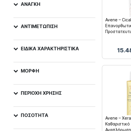
ΑΝΆΓΚΗ
Avene – Cica
Επανορθωτι
ΑΝΤΙΜΕΤΏΠΙΣΗ
Προστατευτι
ΕΙΔΙΚΆ ΧΑΡΑΚΤΗΡΙΣΤΙΚΆ
15.4
ΜΟΡΦΉ
ΠΕΡΙΟΧΉ ΧΡΉΣΗΣ
ΠΟΣΌΤΗΤΑ
Avene – Xer
Καθαριστικό
Αναπλήρωσης