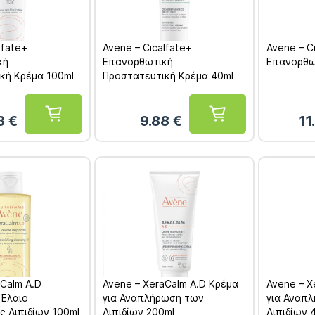
lfate+
Avene – Cicalfate+
Avene – C
κή
Επανορθωτική
Επανορθω
κή Κρέμα 100ml
Προστατευτική Κρέμα 40ml
8
€
9.88
€
11
aCalm A.D
Avene – XeraCalm A.D Κρέμα
Avene – X
 Έλαιο
για Αναπλήρωση των
για Αναπ
 Λιπιδίων 100ml
Λιπιδίων 200ml
Λιπιδίων 