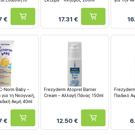
Ξηρής και
Επιδερμίδ
07
€
17.31
€
16
C-Norm Baby –
Frezyderm Atoprel Barrier
Frezyderm
για τη Νεογνική,
Cream – Αλλαγή Πάνας 150ml
Παιδικό 
ιδική Ακμή 40ml
67
€
12.50
€
6