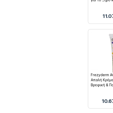
Δέρμα 300ml
11.
Frezyderm A
Απαλή Κρέμα 
Βρεφική & Πα
10.