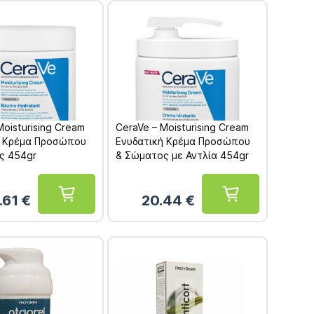
Moisturising Cream
CeraVe – Moisturising Cream
ή Κρέμα Προσώπου
Ενυδατική Κρέμα Προσώπου
ς 454gr
& Σώματος με Αντλία 454gr
.61
€
20.44
€