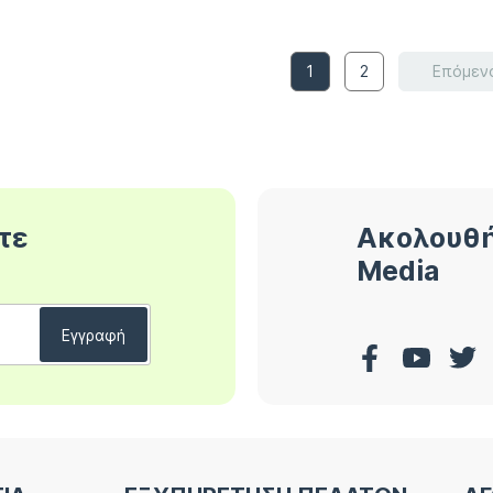
1
2
Επόμεν
τε
Ακολουθή
Media