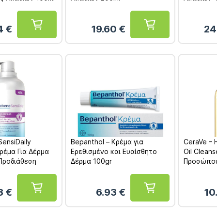
4
€
19.60
€
24
SensiDaily
Bepanthol – Κρέμα για
CeraVe – 
ρέμα Για Δέρμα
Ερεθισμένο και Ευαίσθητο
Oil Clean
Προδιάθεση
Δέρμα 100gr
Προσώπου
43
€
6.93
€
10