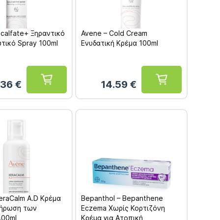
icalfate+ Ξηραντικό
Avene – Cold Cream
τικό Spray 100ml
Ενυδατική Κρέμα 100ml
.36
€
14.59
€
eraCalm A.D Κρέμα
Bepanthol – Bepanthene
λήρωση των
Eczema Χωρίς Κορτιζόνη
400ml
Κρέμα για Ατοπική