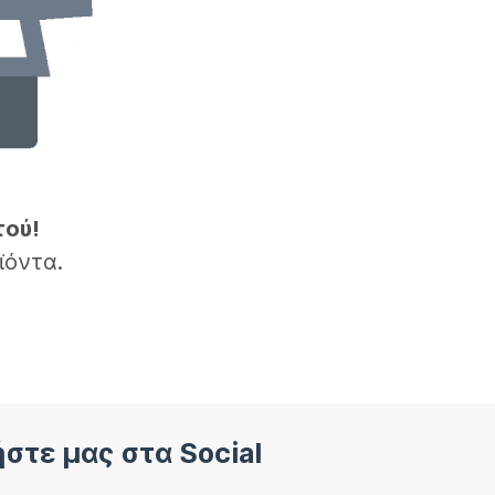
τού!
ϊόντα.
στε μας στα Social