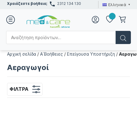
Χρειάζεστε βοήθεια;
2312 134 130
Ελληνικά
Αρχική σελίδα
/
Α΄Βοήθειες
/
Επείγουσα Υποστήριξη
/
Αεραγω
Αεραγωγοί
ΦΊΛΤΡΑ