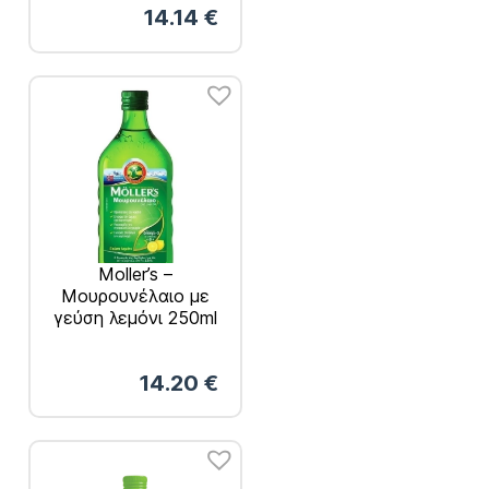
14.14
€
28βιταμίνες
Moller’s –
Μουρουνέλαιο με
γεύση λεμόνι 250ml
14.20
€