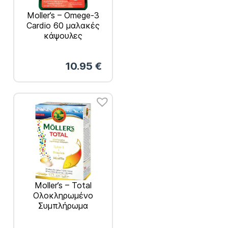
Moller’s – Omege-3
Cardio 60 μαλακές
κάψουλες
10.95
€
Moller’s – Total
Ολοκληρωμένο
Συμπλήρωμα
Διατροφής
28κάψουλες