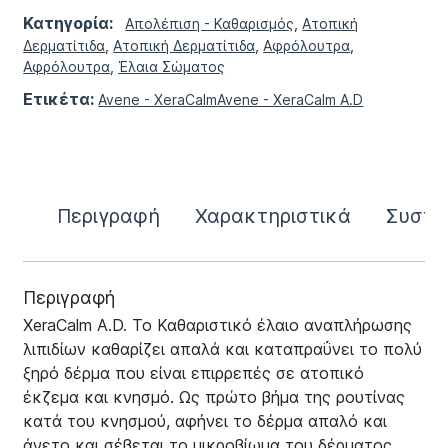
Κατηγορία:
Απολέπιση - Καθαρισμός
,
Ατοπική
Δερματίτιδα
,
Ατοπική Δερματίτιδα
,
Αφρόλουτρα
,
Αφρόλουτρα
,
Έλαια Σώματος
Ετικέτα:
Avene - XeraCalm
Avene - XeraCalm A.D
Περιγραφή
Χαρακτηριστικά
Συστα
Περιγραφή
XeraCalm A.D. To Καθαριστικό έλαιο αναπλήρωσης
λιπιδίων καθαρίζει απαλά και καταπραΰνει το πολύ
ξηρό δέρμα που είναι επιρρεπές σε ατοπικό
έκζεμα και κνησμό. Ως πρώτο βήμα της ρουτίνας
κατά του κνησμού, αφήνει το δέρμα απαλό και
άνετο και σέβεται το μικροβίωμα του δέρματος.