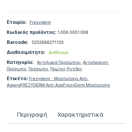
Εταιρία:
Frezyderm
Κωδικός προϊόντος:
1.006.0001.008
Barcode:
5202888271120
Διαθεσιμότητα:
Διαθέσιμο
Κατηγορία:
Αντηλιακά Προσώπου
,
Αντιγήρανση
,
Πρόσωπο
,
Πρόσωπο
,
Πρώτες Ρυτίδες
Ετικέτα:
Frezyderm - Moisturizing Anti-
Ageing
FREZYDERM Anti-Age
FrezyDerm Moisturizing
Περιγραφή
Χαρακτηριστικά