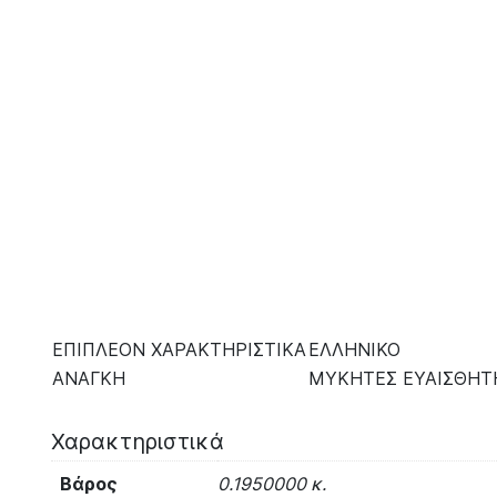
Επιπλέον χάρη στο ειδικό ρύγχος εφαρμογής, ο καθ
Συσκευασία: διάφανη, ευπίεστη συσκευασία μία χρή
Ενδείξεις
• Συσσωρευμένες
φυσιολογικές ή παθολογικές 
Με sodium bicarbonate
pH 9.0.
Χωρίς ορμόνες, φαρμακευτικές ουσίες, τεχνητά χρ
Οδηγίες Χρήσης
Κολπίτιδα:
Μία κολπική πλύση την ημέρα για 2-3 
ΕΠΙΠΛΕΟΝ ΧΑΡΑΚΤΗΡΙΣΤΙΚΑ
ΕΛΛΗΝΙΚΟ
ΑΝΑΓΚΗ
ΜΥΚΗΤΕΣ ΕΥΑΙΣΘΗΤ
Χαρακτηριστικά
Βάρος
0.1950000 κ.