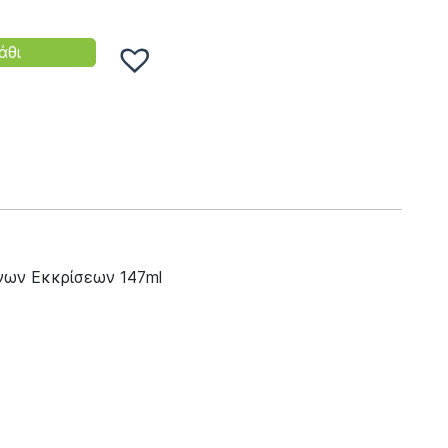
άθι
ένων Εκκρίσεων 147ml
ι την αποτελεσματική διαλυτοποίηση
σσωρεύονται σε αυτόν. Προσφέρει αποτελεσματική
κής
αιτιολογίας οι οποίες συνοδεύονται από
άσει αποτελεσματικά η επόμενη ενδοκολπική αγωγή.