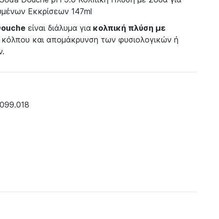
μένων Εκκρίσεων 147ml
 Douche
είναι διάλυμα για
κολπική πλύση με
υ κόλπου και απομάκρυνση των φυσιολογικών ή
ν.
0099.018
+