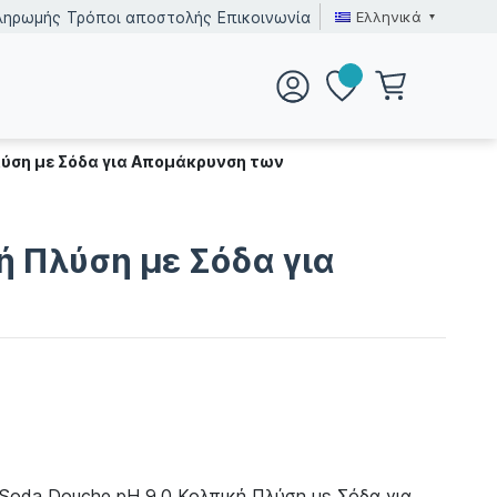
Ελληνικά
ληρωμής
Τρόποι αποστολής
Επικοινωνία
Πλύση με Σόδα για Απομάκρυνση των
κή Πλύση με Σόδα για
g Soda Douche pH 9.0 Κολπική Πλύση με Σόδα για