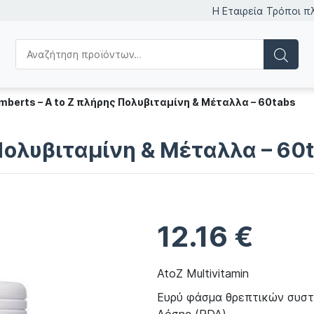
Η Εταιρεία
Τρόποι π
mberts – A to Z πλήρης Πολυβιταμίνη & Μέταλλα – 60tabs
 Πολυβιταμίνη & Μέταλλα – 60
12.16
€
AtoZ Multivitamin
Ευρύ φάσμα θρεπτικών συστ