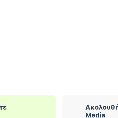
τε
Ακολουθή
Media